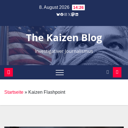
Zum
8. August 2026
14:26
Inhalt
Bluesky
Facebook
Instagram
X
Mastodon
LinkedIn
springen
The Kaizen Blog
Investigativer Journalismus
Startseite
»
Kaizen Flashpoint