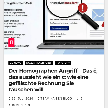
EU NEWS
KAIZEN FLASHPOINT
TOPSTORY
Der Homographen-Angriff – Das č,
das aussieht wie ein c: wie eine
gefälschte Rechnung Sie
täuschen will
12. JULI 2026
TEAM KAIZEN BLOG
2
KOMMENTARE