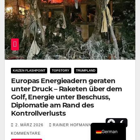
KAIZEN FLASHPOINT
TOPSTORY
TRUMPLAND
Europas Energieadern geraten
unter Druck – Raketen über dem
Golf, Energie unter Beschuss,
Diplomatie am Rand des
Kontrollverlusts
2. MÄRZ 2026
RAINER HOFMANN
1
German
KOMMENTARE