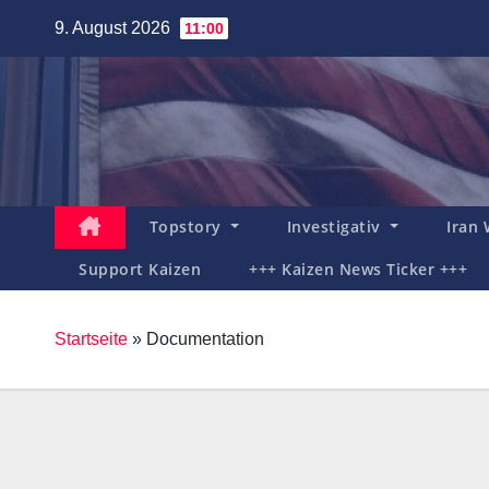
Zum
9. August 2026
11:00
Inhalt
springen
Topstory
Investigativ
Iran
Support Kaizen
+++ Kaizen News Ticker +++
Startseite
»
Documentation