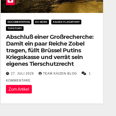
DOCUMENTATION
EU NEWS
KAIZEN FLASHPOINT
TOPSTORY
Abschluß einer Großrecherche:
Damit ein paar Reiche Zobel
tragen, füllt Brüssel Putins
Kriegskasse und verrät sein
eigenes Tierschutzrecht
27. JULI 2026
TEAM KAIZEN BLOG
1
KOMMENTARE
Zum Artikel