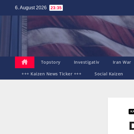
Zum
6. August 2026
23:35
Inhalt
springen
Topstory
Investigativ
Iran War
+++ Kaizen News Ticker +++
Social Kaizen
K