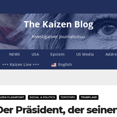
The Kaizen Blog
Investigativer Journalismus
NEWS
USA
Epstein
US Media
Addre
+++ Kaizen Live +++
English
AIZEN FLASHPOINT
SOCIAL & POLITICS
TOPSTORY
TRUMPLAND
Der Präsident, der sein