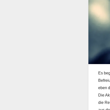
Es beg
Befrei
eben d
Die Ak
die Re
aus de