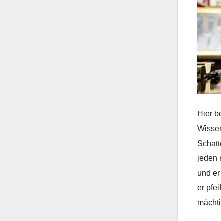
Hier b
Wissen
Schatt
jeden 
und er
er pfe
mächti