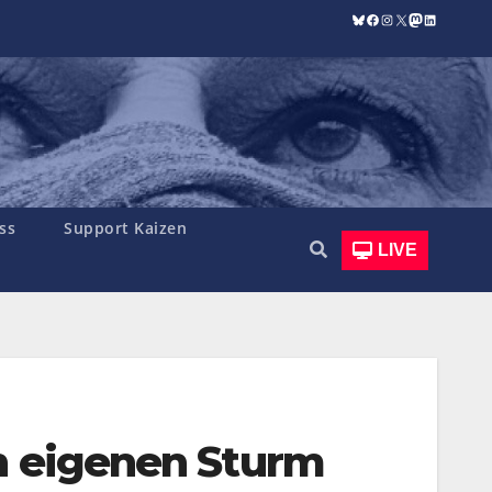
Bluesky
Facebook
Instagram
X
Mastodon
LinkedIn
ss
Support Kaizen
LIVE
en eigenen Sturm