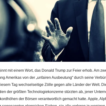
innt mit einem Wort, das Donald Trump zur Feier erhob. Am zweit
ung Amerikas von der „unfairen Ausbeutung“ durch seine Verbü
iesem Tag wechselseitige Zölle gegen alle Länder der Welt. Die 
tien der größten Technologiekonzerne stürzten ab, jener Unter
kordhöhen der Börsen verantwortlich gemacht hatte. Apple, Alp
r sogenannten glorreichen Sieben, sie alle verloren in wenigen