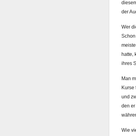
diesem
der Au
Wer di
Schon 
meiste
hatte,
ihres 
Man mu
Kurse 
und zw
den er
währen
Wie vi