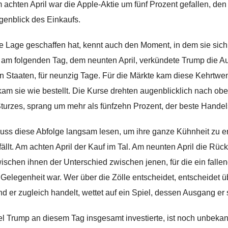
 achten April war die Apple-Aktie um fünf Prozent gefallen, den 
genblick des Einkaufs.
e Lage geschaffen hat, kennt auch den Moment, in dem sie sich 
am folgenden Tag, dem neunten April, verkündete Trump die Au
n Staaten, für neunzig Tage. Für die Märkte kam diese Kehrtwen
 kam sie wie bestellt. Die Kurse drehten augenblicklich nach ob
Sturzes, sprang um mehr als fünfzehn Prozent, der beste Handel
ss diese Abfolge langsam lesen, um ihre ganze Kühnheit zu erf
fällt. Am achten April der Kauf im Tal. Am neunten April die Rü
ischen ihnen der Unterschied zwischen jenen, für die ein fallen
 Gelegenheit war. Wer über die Zölle entscheidet, entscheidet ü
d er zugleich handelt, wettet auf ein Spiel, dessen Ausgang er s
el Trump an diesem Tag insgesamt investierte, ist noch unbekann