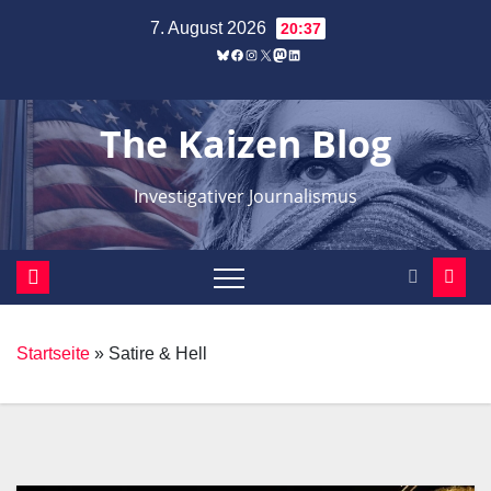
Zum
7. August 2026
20:37
Inhalt
Bluesky
Facebook
Instagram
X
Mastodon
LinkedIn
springen
The Kaizen Blog
Investigativer Journalismus
Startseite
»
Satire & Hell