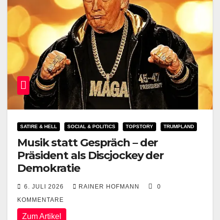
SATIRE & HELL
SOCIAL & POLITICS
TOPSTORY
TRUMPLAND
Musik statt Gespräch – der
Präsident als Discjockey der
Demokratie
6. JULI 2026
RAINER HOFMANN
0
KOMMENTARE
Zum Artikel