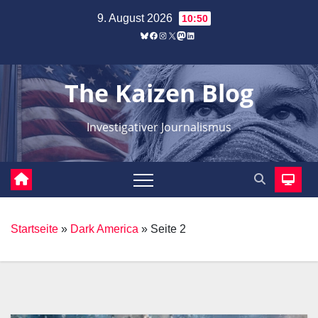
Zum
9. August 2026
10:50
Inhalt
Bluesky
Facebook
Instagram
X
Mastodon
LinkedIn
springen
The Kaizen Blog
Investigativer Journalismus
Startseite
»
Dark America
»
Seite 2