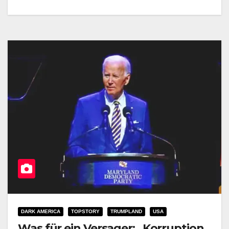
DARK AMERICA
TOPSTORY
TRUMPLAND
USA
Was für ein Versager: „Korruption,