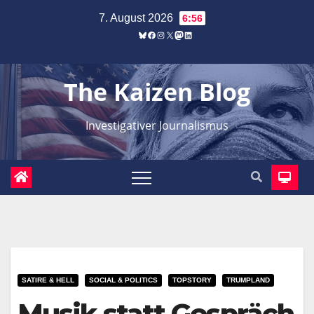
Zum
7. August 2026
6:56
Inhalt
Bluesky
Facebook
Instagram
X
Mastodon
LinkedIn
springen
The Kaizen Blog
Investigativer Journalismus
SATIRE & HELL
SOCIAL & POLITICS
TOPSTORY
TRUMPLAND
Musik statt Gespräch