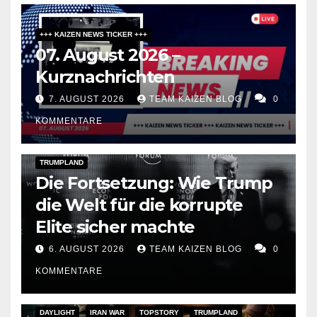
+++ KAIZEN NEWS TICKER +++
07. August 2026 –
Kurznachrichten
7. AUGUST 2026
TEAM KAIZEN BLOG
0
KOMMENTARE
DARK AMERICA
PUBLIC AFFAIRS
TOPSTORY
TRUMPLAND
Die Fortsetzung: Wie Trump
die Welt für die korrupte
Elite sicher machte
6. AUGUST 2026
TEAM KAIZEN BLOG
0
KOMMENTARE
DAYLIGHT
IRAN WAR
TOPSTORY
TRUMPLAND