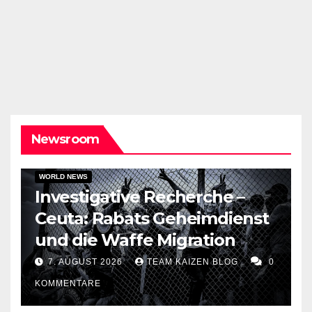
Newsroom
EU NEWS
SOCIAL & POLITICS
TOPSTORY
WORLD NEWS
Investigative Recherche –
Ceuta: Rabats Geheimdienst
und die Waffe Migration
7. AUGUST 2026
TEAM KAIZEN BLOG
0
KOMMENTARE