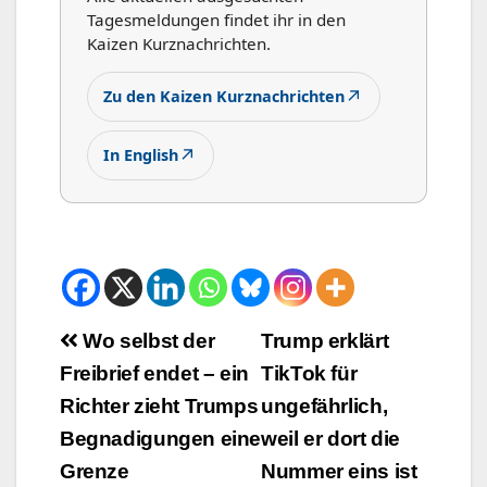
Tagesmeldungen findet ihr in den
Kaizen Kurznachrichten.
↗
Zu den Kaizen Kurznachrichten
↗
In English
Beitrags-
Wo selbst der
Trump erklärt
Freibrief endet – ein
TikTok für
Navigation
Richter zieht Trumps
ungefährlich,
Begnadigungen eine
weil er dort die
Grenze
Nummer eins ist