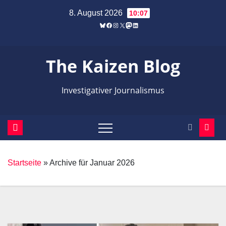
Zum
8. August 2026
10:07
Inhalt
Bluesky
Facebook
Instagram
X
Mastodon
LinkedIn
springen
The Kaizen Blog
Investigativer Journalismus
Startseite
»
Archive für Januar 2026