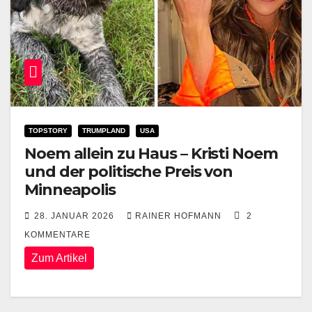
TOPSTORY
TRUMPLAND
USA
Noem allein zu Haus – Kristi Noem
und der politische Preis von
Minneapolis
28. JANUAR 2026
RAINER HOFMANN
2
KOMMENTARE
Zum Artikel