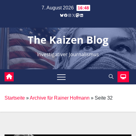
Zum
7. August 2026
16:48
Inhalt
Bluesky
Facebook
Instagram
X
Mastodon
LinkedIn
springen
The Kaizen Blog
Investigativer Journalismus
Startseite
»
Archive für Rainer Hofmann
»
Seite 32