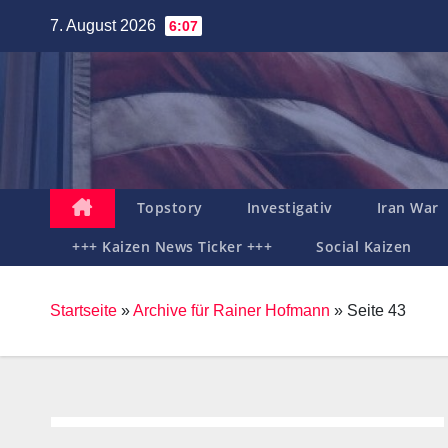
Zum
7. August 2026
6:07
Inhalt
springen
Topstory
Investigativ
Iran War
+++ Kaizen News Ticker +++
Social Kaizen
Startseite
»
Archive für Rainer Hofmann
»
Seite 43