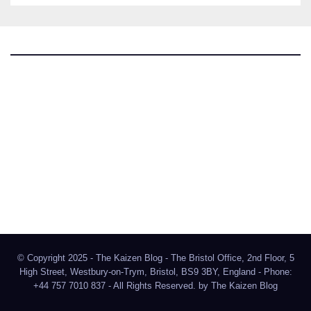
The Kaizen Blog
Investigativer Journalismus
Bluesky
Facebook
Instagram
X
Mastodon
LinkedIn
© Copyright 2025 - The Kaizen Blog - The Bristol Office, 2nd Floor, 5
High Street, Westbury-on-Trym, Bristol, BS9 3BY, England - Phone:
+44 757 7010 837 - All Rights Reserved. by
The Kaizen Blog