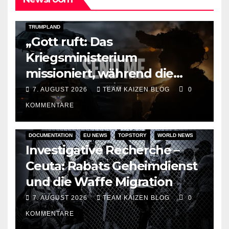
DARK AMERICA
KAIZEN FLASHPOINT
TOPSTORY
TRUMPLAND
„Gott ruft: Das
Kriegsministerium
missioniert, während die
Raketen ausgehen“
7. AUGUST 2026
TEAM KAIZEN BLOG
0
KOMMENTARE
DOCUMENTATION
EU NEWS
TOPSTORY
WORLD NEWS
Investigative Recherche –
Ceuta: Rabats Geheimdienst
und die Waffe Migration
7. AUGUST 2026
TEAM KAIZEN BLOG
0
KOMMENTARE