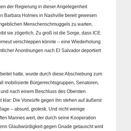
gen der Regierung in dieser Angelegenheit
rin Barbara Holmes in Nashville bereit gewesen
n angeblichen Menschenschmuggels zu warten.
t sie zögerlich. Zu groß ist die Sorge, dass ICE
erneut verschleppen könnte – eine Wiederholung
tlicher Anordnungen nach El Salvador deportiert
rbeitet hatte, wurde durch diese Abschiebung zum
all mobilisierte Bürgerrechtsgruppen, Senatoren,
 – und nach einem Beschluss des Obersten
t klar: Die Vorwürfe gegen ihn stehen auf äußerst
age – absurd, grotesk. Und nicht wenige
ften Mannes wert, der durch seine Kooperation
wenn Glaubwürdigkeit gegen Gnade getauscht wird