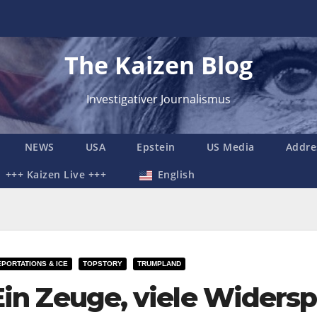
The Kaizen Blog
Investigativer Journalismus
NEWS
USA
Epstein
US Media
Addre
+++ Kaizen Live +++
English
PORTATIONS & ICE
TOPSTORY
TRUMPLAND
Ein Zeuge, viele Widers