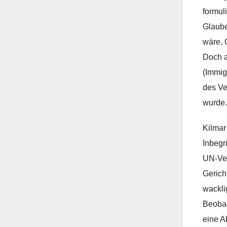
formul
Glaube
wäre, 
Doch a
(Immig
des Ve
wurde.
Kilmar
Inbegr
UN-Ver
Gerich
wackli
Beobac
eine A