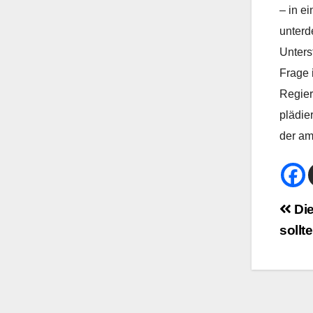
– in e
unterd
Unters
Frage 
Regier
plädie
der am
Bei
Die
sollt
Na