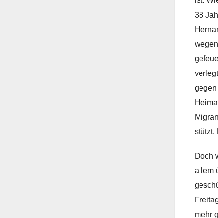
ist. W
38 Jah
Hernan
wegen 
gefeue
verleg
gegen 
Heimat
Migran
stützt
Doch w
allem 
geschü
Freita
mehr g