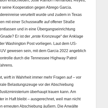
tration entschieden, Jose Ramon Hernandez Reyes,
ür seine Kooperation gegen Abrego Garcia.
ereinreise verurteilt wurde und zudem in Texas
en mit einer Schusswaffe auf offener Straße
 entlassen und in eine Übergangseinrichtung
 Gnade? Er ist der „erste Kronzeuge“ der Anklage
 der Washington Post vorliegen. Laut dem US-
SUV gewesen sein, mit dem Garcia 2022 angeblich
skontrolle durch die Tennessee Highway Patrol
fahrens.
 wirft in Wahrheit immer mehr Fragen auf – vor
trale Belastungszeuge vor der Abschiebung
 Justizministerium überhaupt trauen kann. Am
er in Haft bleibt – ausgerechnet, weil man nicht
en erneuten Abschiebung äußern. Die Anwälte