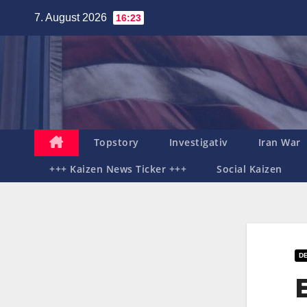
Zum
7. August 2026
16:23
Inhalt
springen
Topstory
Investigativ
Iran War
+++ Kaizen News Ticker +++
Social Kaizen
DE