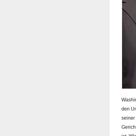
Washin
den Um
seiner
Gerich