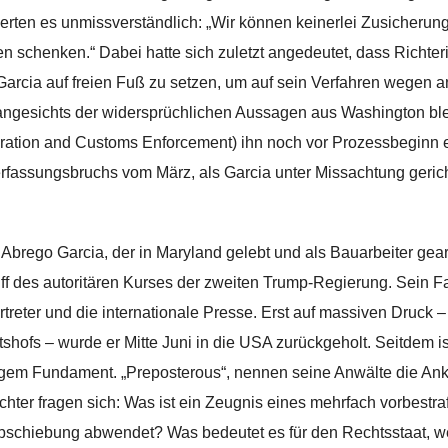
ierten es unmissverständlich: „Wir können keinerlei Zusicherun
n schenken.“ Dabei hatte sich zuletzt angedeutet, dass Richte
Garcia auf freien Fuß zu setzen, um auf sein Verfahren wege
ngesichts der widersprüchlichen Aussagen aus Washington bleib
ration and Customs Enforcement) ihn noch vor Prozessbeginn 
rfassungsbruchs vom März, als Garcia unter Missachtung gerich
 Abrego Garcia, der in Maryland gelebt und als Bauarbeiter gea
iff des autoritären Kurses der zweiten Trump-Regierung. Sein F
treter und die internationale Presse. Erst auf massiven Druck
tshofs – wurde er Mitte Juni in die USA zurückgeholt. Seitdem is
gem Fundament. „Preposterous“, nennen seine Anwälte die Ankl
hter fragen sich: Was ist ein Zeugnis eines mehrfach vorbestra
bschiebung abwendet? Was bedeutet es für den Rechtsstaat, 