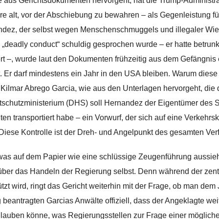
ie aus Gerichtsdokumenten hervorgeht, hat die Trump-Adminis
re alt, vor der Abschiebung zu bewahren – als Gegenleistung f
dez, der selbst wegen Menschenschmuggels und illegaler Wied
„deadly conduct“ schuldig gesprochen wurde – er hatte betrunk
rt –, wurde laut den Dokumenten frühzeitig aus dem Gefängnis
t. Er darf mindestens ein Jahr in den USA bleiben. Warum diese
Kilmar Abrego Garcia, wie aus den Unterlagen hervorgeht, die
schutzministerium (DHS) soll Hernandez der Eigentümer des 
ten transportiert habe – ein Vorwurf, der sich auf eine Verkehr
. Diese Kontrolle ist der Dreh- und Angelpunkt des gesamten Ver
as auf dem Papier wie eine schlüssige Zeugenführung aussieht,
über das Handeln der Regierung selbst. Denn während der zen
tzt wird, ringt das Gericht weiterhin mit der Frage, ob man dem
g beantragten Garcias Anwälte offiziell, dass der Angeklagte weit
lauben könne, was Regierungsstellen zur Frage einer möglich