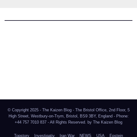
The Kaizen Blog
Investigativer Journalismus
Bluesky
Facebook
Instagram
X
Mastodon
LinkedIn
© Copyright 2025 - The Kaizen Blog - The Bristol Office, 2nd Floor, 5
High Street, Westbury-on-Trym, Bristol, BS9 3BY, England - Phone:
+44 757 7010 837 - All Rights Reserved. by
The Kaizen Blog
Topstory
Investigativ
Iran War
NEWS
USA
Epstein