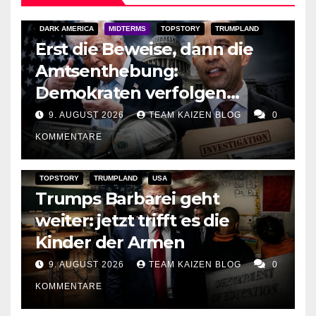
DARK AMERICA
MIDTERMS
TOPSTORY
TRUMPLAND
Erst die Beweise, dann die
Amtsenthebung:
Demokraten verfolgen
Trumps Geldspur und
9. AUGUST 2026
TEAM KAIZEN BLOG
0
bereiten den Angriff auf
KOMMENTARE
seine Präsidentschaft vor
TOPSTORY
TRUMPLAND
USA
Trumps Barbarei geht
weiter: jetzt trifft es die
Kinder der Armen
9. AUGUST 2026
TEAM KAIZEN BLOG
0
KOMMENTARE