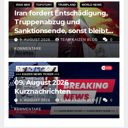
IRAN WAR
TOPSTORY
TRUMPLAND
WORLD NEWS
Iran fordert Entschädigung,
Truppenabzug und
Sanktionsende, sonst bleibt
Hormus zu
9. AUGUST 2026
TEAM KAIZEN BLOG
0
KOMMENTARE
+++ KAIZEN NEWS TICKER +++
09. August 2026 –
Kurznachrichten
9. AUGUST 2026
TEAM KAIZEN BLOG
0
KOMMENTARE