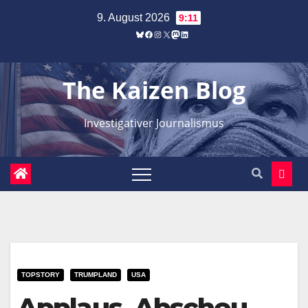
Zum
9. August 2026
9:11
Inhalt
Bluesky
Facebook
Instagram
X
Mastodon
LinkedIn
springen
The Kaizen Blog
Investigativer Journalismus
TOPSTORY
TRUMPLAND
USA
Applaus, Abscheu