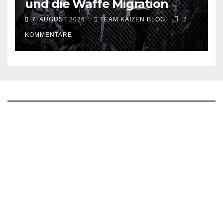
und die Waffe Migration
7. AUGUST 2026
TEAM KAIZEN BLOG
2
KOMMENTARE
The Kaizen Blog
Investigativer Journalismus
Bluesky
Facebook
Instagram
X
Mastodon
LinkedIn