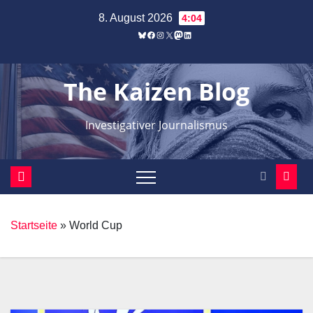
Zum
8. August 2026
4:04
Inhalt
Bluesky
Facebook
Instagram
X
Mastodon
LinkedIn
springen
The Kaizen Blog
Investigativer Journalismus
Startseite
»
World Cup