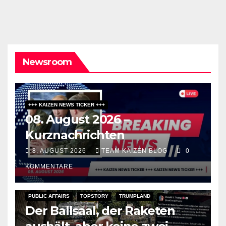
Newsroom
+++ KAIZEN NEWS TICKER +++
08. August 2026 –
Kurznachrichten
8. AUGUST 2026
TEAM KAIZEN BLOG
0
KOMMENTARE
PUBLIC AFFAIRS
TOPSTORY
TRUMPLAND
Der Ballsaal, der Raketen