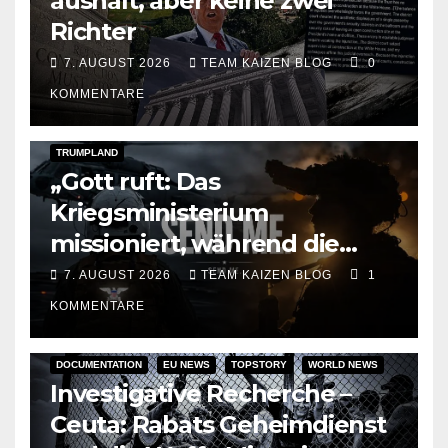
aushält, aber keine zwei
Richter
7. AUGUST 2026
TEAM KAIZEN BLOG
0
KOMMENTARE
DARK AMERICA
KAIZEN FLASHPOINT
TOPSTORY
TRUMPLAND
„Gott ruft: Das
Kriegsministerium
missioniert, während die
Raketen ausgehen“
7. AUGUST 2026
TEAM KAIZEN BLOG
1
KOMMENTARE
DOCUMENTATION
EU NEWS
TOPSTORY
WORLD NEWS
Investigative Recherche –
Ceuta: Rabats Geheimdienst