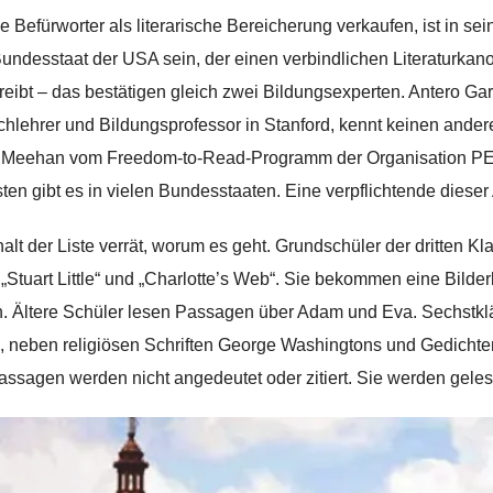
e Befürworter als literarische Bereicherung verkaufen, ist in 
Bundesstaat der USA sein, der einen verbindlichen Literaturkano
reibt – das bestätigen gleich zwei Bildungsexperten. Antero Ga
chlehrer und Bildungsprofessor in Stanford, kennt keinen ander
Meehan vom Freedom-to-Read-Programm der Organisation PEN 
sten gibt es in vielen Bundesstaaten. Eine verpflichtende dieser 
halt der Liste verrät, worum es geht. Grundschüler der dritten
„Stuart Little“ und „Charlotte’s Web“. Sie bekommen eine Bild
h. Ältere Schüler lesen Passagen über Adam und Eva. Sechstkl
“, neben religiösen Schriften George Washingtons und Gedicht
assagen werden nicht angedeutet oder zitiert. Sie werden gelesen