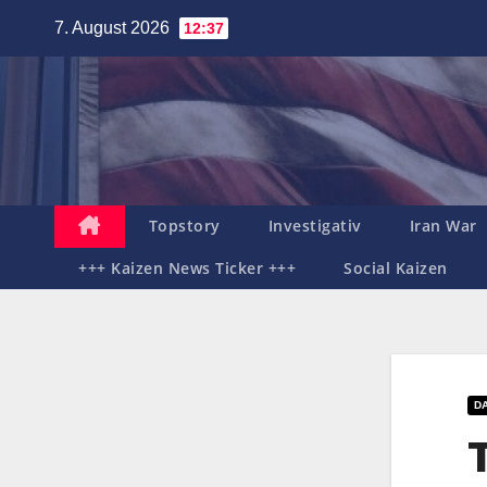
Zum
7. August 2026
12:37
Inhalt
springen
Topstory
Investigativ
Iran War
+++ Kaizen News Ticker +++
Social Kaizen
D