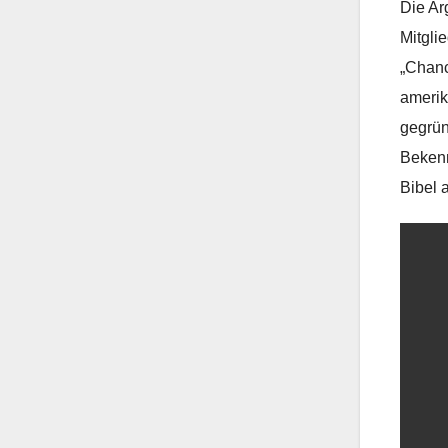
Die Ar
Mitgli
„Chanc
amerik
gegründ
Bekenn
Bibel a