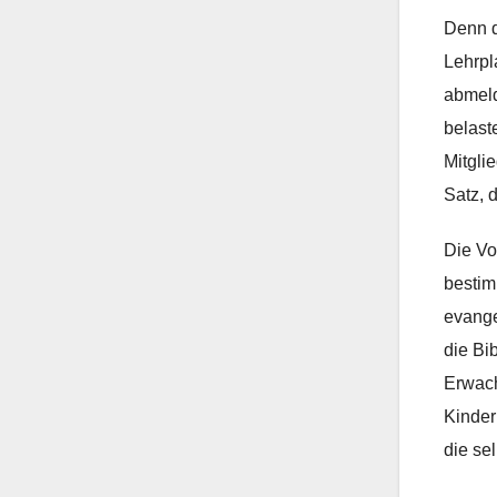
Denn d
Lehrpl
abmeld
belaste
Mitgli
Satz, 
Die Vo
bestim
evange
die Bi
Erwach
Kindern
die se