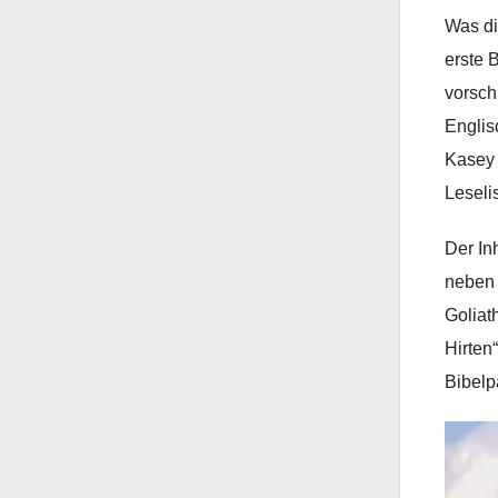
Was di
erste 
vorsch
Englis
Kasey 
Leseli
Der In
neben 
Goliat
Hirten
Bibelp