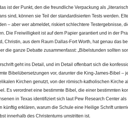
as ist der Punkt, den die freundliche Verpackung als „literarisch
ans sind, können sie Teil der standardisierten Tests werden. El
en – aber wer abmeldet, riskiert schlechtere Testergebnisse, 
n. Die Freiwilligkeit ist auf dem Papier garantiert und in der Pr
ed, Christin, aus dem Raum Dallas-Fort Worth, hat genau das be
der die ganze Debatte zusammenfasst: „Bibelstunden sollten son
rschrift geht ins Detail, und im Detail offenbart sich die konfess
mte Bibelübersetzungen vor, darunter die King-James-Bibel – j
likalen Kirchen genutzt, von der römisch-katholischen Kirche a
bel. Es verordnet eine bestimmte Bibel, die einer bestimmten konf
senen in Texas identifiziert sich laut Pew Research Center als n
 künftig erklären, warum die Schule eine Heilige Schrift unterrich
lbst innerhalb des Christentums umstritten ist.