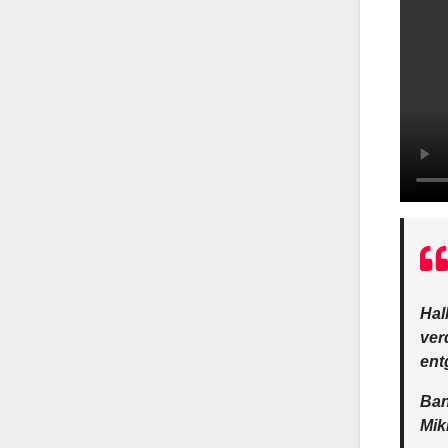
Hal
ver
entg
Ban
Mik