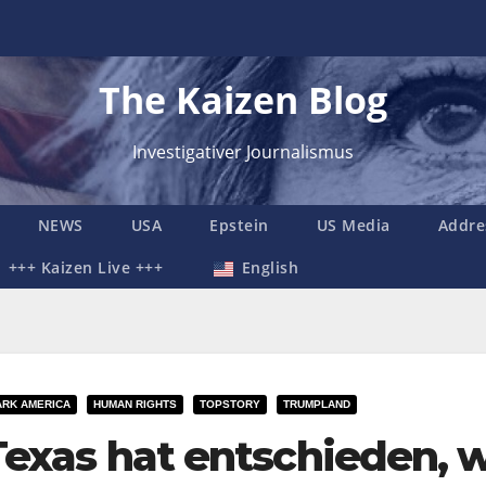
The Kaizen Blog
Investigativer Journalismus
NEWS
USA
Epstein
US Media
Addre
+++ Kaizen Live +++
English
ARK AMERICA
HUMAN RIGHTS
TOPSTORY
TRUMPLAND
Texas hat entschieden, 