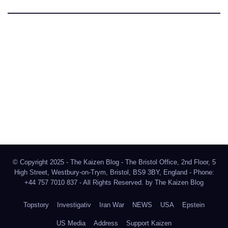
The Kaizen Blog
Investigativer Journalismus
Bluesky
Facebook
Instagram
X
Mastodon
LinkedIn
© Copyright 2025 - The Kaizen Blog - The Bristol Office, 2nd Floor, 5
High Street, Westbury-on-Trym, Bristol, BS9 3BY, England - Phone:
+44 757 7010 837 - All Rights Reserved. by
The Kaizen Blog
Topstory
Investigativ
Iran War
NEWS
USA
Epstein
US Media
Address
Support Kaizen