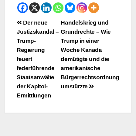
Beitrags-
Der neue
Handelskrieg und
Justizskandal –
Grundrechte – Wie
Navigation
Trump-
Trump in einer
Regierung
Woche Kanada
feuert
demütigte und die
federführende
amerikanische
Staatsanwälte
Bürgerrechtsordnung
der Kapitol-
umstürzte
Ermittlungen