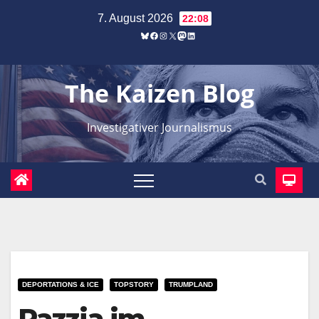
Zum
7. August 2026
22:08
Inhalt
Bluesky
Facebook
Instagram
X
Mastodon
LinkedIn
springen
The Kaizen Blog
Investigativer Journalismus
DEPORTATIONS & ICE
TOPSTORY
TRUMPLAND
Razzia im