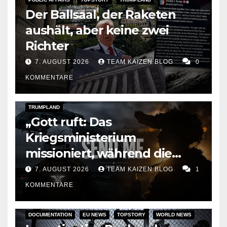
Der Ballsaal, der Raketen
aushält, aber keine zwei
Richter
7. AUGUST 2026
TEAM KAIZEN BLOG
0
KOMMENTARE
DARK AMERICA
KAIZEN FLASHPOINT
TOPSTORY
TRUMPLAND
„Gott ruft: Das
Kriegsministerium
missioniert, während die
Raketen ausgehen“
7. AUGUST 2026
TEAM KAIZEN BLOG
1
KOMMENTARE
DOCUMENTATION
EU NEWS
TOPSTORY
WORLD NEWS