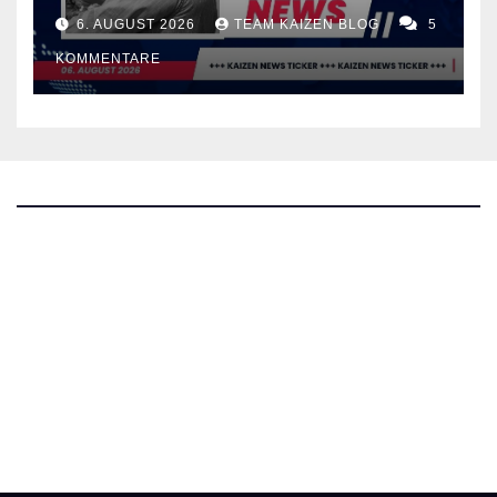
6. AUGUST 2026
TEAM KAIZEN BLOG
5
KOMMENTARE
The Kaizen Blog
Investigativer Journalismus
Bluesky
Facebook
Instagram
X
Mastodon
LinkedIn