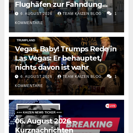
Flughäfen zur Fahndung
umbaut
6. AUGUST 2026
TEAM KAIZEN BLOG
1
KOMMENTARE
DARK AMERICA
SOCIAL & POLITICS
TOPSTORY
TRUMPLAND
Vegas, Baby! Trumps Rede in
Las Vegas: Er behauptet,
nichts davon ist wahr
6. AUGUST 2026
TEAM KAIZEN BLOG
1
KOMMENTARE
+++ KAIZEN NEWS TICKER +++
06. August 2026 –
Kurznachrichten