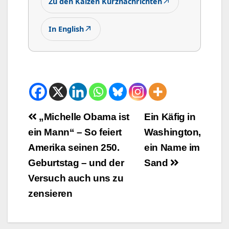
↗
Zu den Kaizen Kurznachrichten
↗
In English
Beitrags-
„Michelle Obama ist
Ein Käfig in
ein Mann“ – So feiert
Washington,
Navigation
Amerika seinen 250.
ein Name im
Geburtstag – und der
Sand
Versuch auch uns zu
zensieren