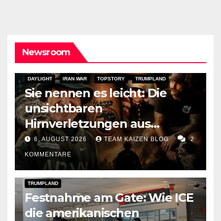
Newsroom
DAYLIGHT
IRAN WAR
TOPSTORY
TRUMPLAND
Sie nennen es leicht: Die
unsichtbaren
Hirnverletzungen aus
Trumps Iran-Krieg
6. AUGUST 2026
TEAM KAIZEN BLOG
2
KOMMENTARE
DARK AMERICA
DEPORTATIONS & ICE
TOPSTORY
TRUMPLAND
Festnahme am Gate: Wie ICE
die amerikanischen