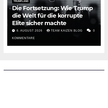
TRUMPLAND
Die Fortsetzung: Wie Trump
die Welt für die korrupte
Elite sicher machte
6. AUGUST 2026
TEAM KAIZEN BLOG
0
KOMMENTARE
The Kaizen Blog
Investigativer Journalismus
Bluesky
Facebook
Instagram
X
Mastodon
LinkedIn