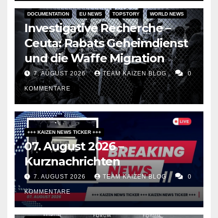
DOCUMENTATION
EU NEWS
TOPSTORY
WORLD NEWS
Investigative Recherche –
Ceuta: Rabats Geheimdienst
und die Waffe Migration
7. AUGUST 2026
TEAM KAIZEN BLOG
0
KOMMENTARE
+++ KAIZEN NEWS TICKER +++
07. August 2026 –
Kurznachrichten
7. AUGUST 2026
TEAM KAIZEN BLOG
0
KOMMENTARE
DARK AMERICA
PUBLIC AFFAIRS
TOPSTORY