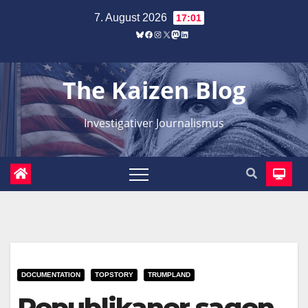
Zum
7. August 2026
17:01
Inhalt
Bluesky
Facebook
Instagram
X
Mastodon
LinkedIn
springen
The Kaizen Blog
Investigativer Journalismus
DOCUMENTATION
TOPSTORY
TRUMPLAND
Republikaner sagen