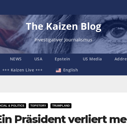
The Kaizen Blog
Investigativer Journalismus
NEWS
USA
Epstein
US Media
Addre
+++ Kaizen Live +++
English
CIAL & POLITICS
TOPSTORY
TRUMPLAND
Ein Präsident verliert m