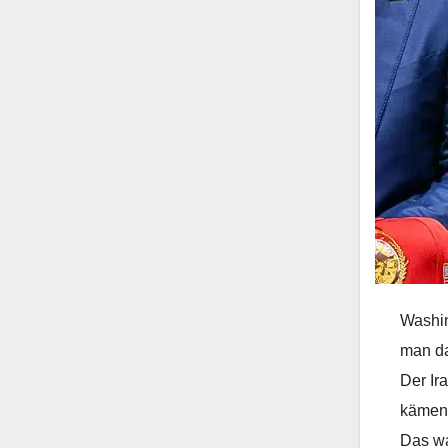
Washin
man da
Der Ir
kämen.
Das wa