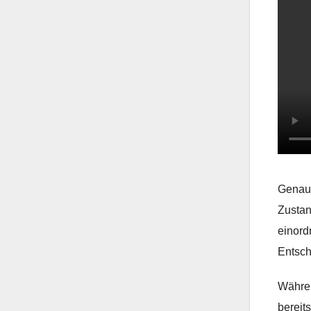
Genau 
Zustan
einord
Entsch
Währen
bereit