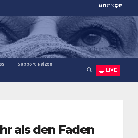
Bluesky
Facebook
Instagram
X
Mastodon
LinkedIn
ss
Support Kaizen
LIVE
ehr als den Faden