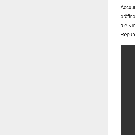
Accoun
eröffn
die Ki
Republ