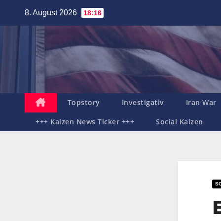
Zum
8. August 2026
18:16
Inhalt
springen
Topstory
Investigativ
Iran War
+++ Kaizen News Ticker +++
Social Kaizen
SO