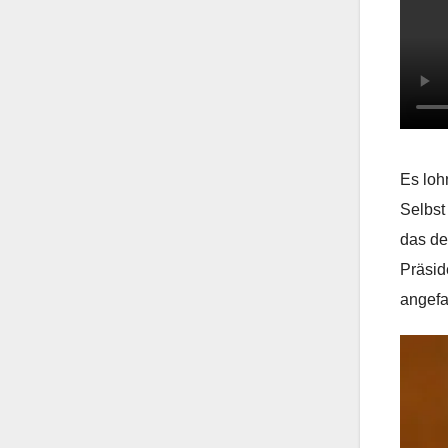
Es loh
Selbst
das de
Präsid
angefa