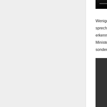
Wenige
sprech
erkenn
Minist
sonder