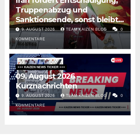
Iran fordert Entschädigung,
Truppenabzug und
Sanktionsende, sonst bleibt
Hormus zu
9. AUGUST 2026
TEAM KAIZEN BLOG
0
KOMMENTARE
+++ KAIZEN NEWS TICKER +++
09. August 2026 –
Kurznachrichten
9. AUGUST 2026
TEAM KAIZEN BLOG
0
KOMMENTARE