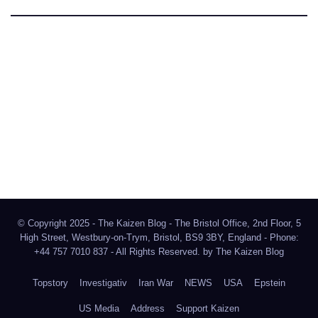
The Kaizen Blog
Investigativer Journalismus
Bluesky
Facebook
Instagram
X
Mastodon
LinkedIn
© Copyright 2025 - The Kaizen Blog - The Bristol Office, 2nd Floor, 5
High Street, Westbury-on-Trym, Bristol, BS9 3BY, England - Phone:
+44 757 7010 837 - All Rights Reserved. by
The Kaizen Blog
Topstory
Investigativ
Iran War
NEWS
USA
Epstein
US Media
Address
Support Kaizen