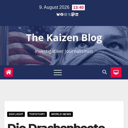
Zum
9. August 2026
13:40
Inhalt
Bluesky
Facebook
Instagram
X
Mastodon
LinkedIn
springen
The Kaizen Blog
Investigativer Journalismus
DAYLIGHT
TOPSTORY
WORLD NEWS
Die Drachenboote