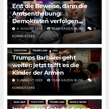
Erst die Beweise, dann die
Amtsenthebung:
Demokraten verfolgen
Trumps Geldspur und
9. AUGUST 2026
TEAM KAIZEN BLOG
0
bereiten den Angriff auf
KOMMENTARE
seine Präsidentschaft vor
TOPSTORY
TRUMPLAND
USA
Trumps Barbarei geht
weiter: jetzt trifft es die
Kinder der Armen
9. AUGUST 2026
TEAM KAIZEN BLOG
1
KOMMENTARE
IRAN WAR
TOPSTORY
TRUMPLAND
WORLD NEWS