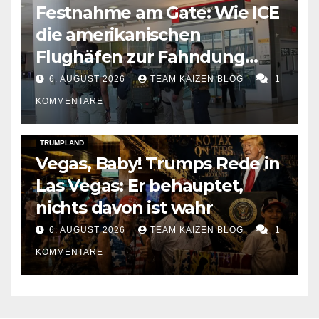
Festnahme am Gate: Wie ICE
die amerikanischen
Flughäfen zur Fahndung
umbaut
6. AUGUST 2026
TEAM KAIZEN BLOG
1
KOMMENTARE
DARK AMERICA
SOCIAL & POLITICS
TOPSTORY
TRUMPLAND
Vegas, Baby! Trumps Rede in
Las Vegas: Er behauptet,
nichts davon ist wahr
6. AUGUST 2026
TEAM KAIZEN BLOG
1
KOMMENTARE