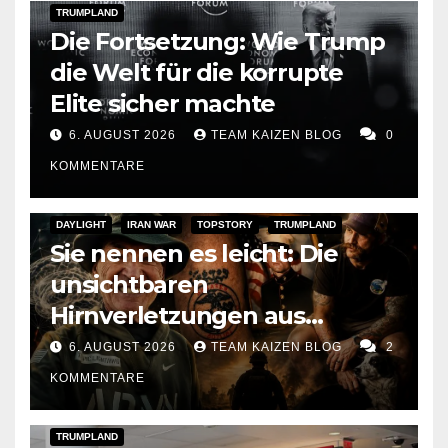
TRUMPLAND
Die Fortsetzung: Wie Trump
die Welt für die korrupte
Elite sicher machte
6. AUGUST 2026
TEAM KAIZEN BLOG
0
KOMMENTARE
DAYLIGHT
IRAN WAR
TOPSTORY
TRUMPLAND
Sie nennen es leicht: Die
unsichtbaren
Hirnverletzungen aus
Trumps Iran-Krieg
6. AUGUST 2026
TEAM KAIZEN BLOG
2
KOMMENTARE
DARK AMERICA
DEPORTATIONS & ICE
TOPSTORY
TRUMPLAND