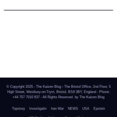
The Kaizen Blog
Investigativer Journalismus
Bluesky
Facebook
Instagram
X
Mastodon
LinkedIn
© Copyright 2025 - The Kaizen Blog - The Bristol Office, 2nd Floor, 5
High Street, Westbury-on-Trym, Bristol, BS9 3BY, England - Phone:
+44 757 7010 837 - All Rights Reserved. by
The Kaizen Blog
Topstory
Investigativ
Iran War
NEWS
USA
Epstein