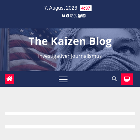
Zum
7. August 2026
4:37
Inhalt
Bluesky
Facebook
Instagram
X
Mastodon
LinkedIn
springen
The Kaizen Blog
Investigativer Journalismus