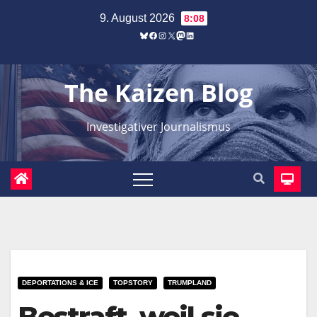
Zum
9. August 2026
8:08
Inhalt
Bluesky
Facebook
Instagram
X
Mastodon
LinkedIn
springen
The Kaizen Blog
Investigativer Journalismus
DEPORTATIONS & ICE
TOPSTORY
TRUMPLAND
Bestraft, weil sie