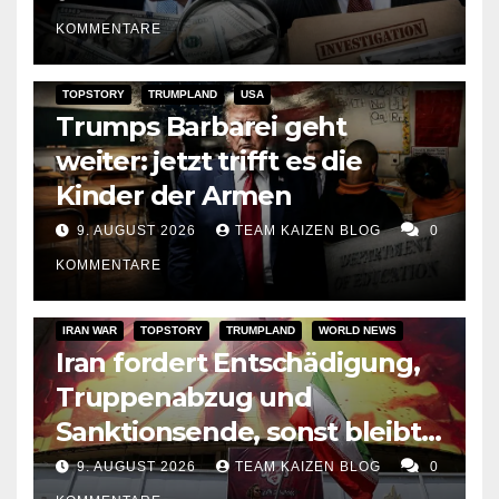
bereiten den Angriff auf
KOMMENTARE
seine Präsidentschaft vor
TOPSTORY
TRUMPLAND
USA
Trumps Barbarei geht
weiter: jetzt trifft es die
Kinder der Armen
9. AUGUST 2026
TEAM KAIZEN BLOG
0
KOMMENTARE
IRAN WAR
TOPSTORY
TRUMPLAND
WORLD NEWS
Iran fordert Entschädigung,
Truppenabzug und
Sanktionsende, sonst bleibt
Hormus zu
9. AUGUST 2026
TEAM KAIZEN BLOG
0