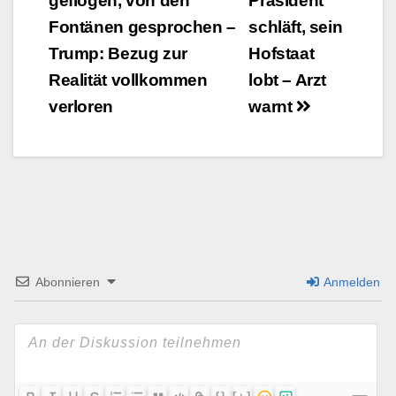
geflogen, von den
Präsident
Navigation
Fontänen gesprochen –
schläft, sein
Trump: Bezug zur
Hofstaat
Realität vollkommen
lobt – Arzt
verloren
warnt
Abonnieren
Anmelden