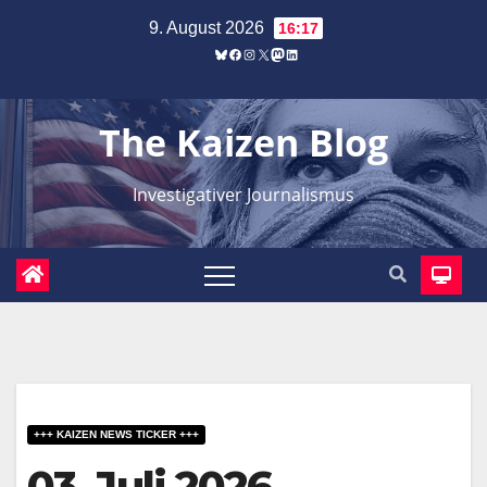
Zum
9. August 2026
16:17
Inhalt
Bluesky
Facebook
Instagram
X
Mastodon
LinkedIn
springen
The Kaizen Blog
Investigativer Journalismus
+++ KAIZEN NEWS TICKER +++
03. Juli 2026 –