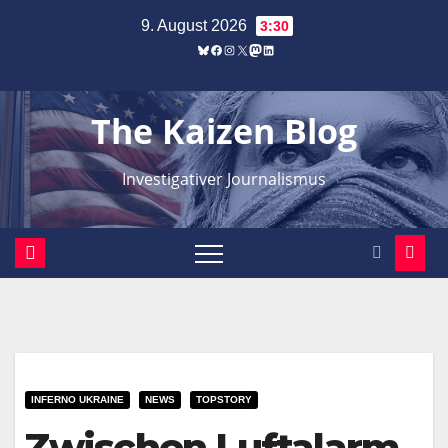
Zum
9. August 2026
3:30
Inhalt
Bluesky
Facebook
Instagram
X
Mastodon
LinkedIn
springen
The Kaizen Blog
Investigativer Journalismus
INFERNO UKRAINE
NEWS
TOPSTORY
Zwischen Luftalarm