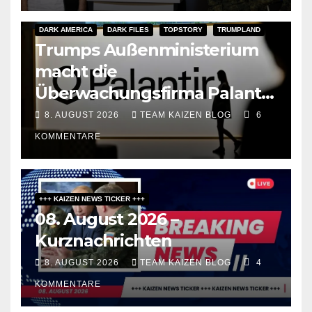
DARK AMERICA
DARK FILES
TOPSTORY
TRUMPLAND
Trumps Außenministerium
macht die
Überwachungsfirma Palantir
zum Berater für
8. AUGUST 2026
TEAM KAIZEN BLOG
6
Meinungsfreiheit
KOMMENTARE
+++ KAIZEN NEWS TICKER +++
08. August 2026 –
Kurznachrichten
8. AUGUST 2026
TEAM KAIZEN BLOG
4
KOMMENTARE