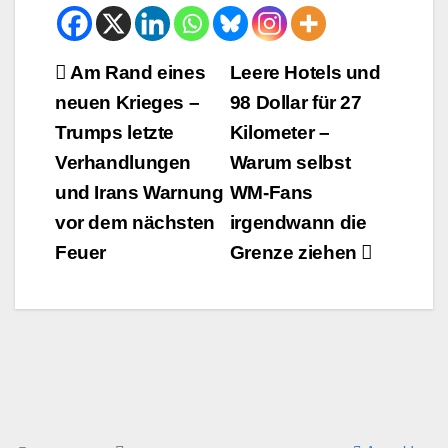
Beitrags-
Am Rand eines
Leere Hotels und
neuen Krieges –
98 Dollar für 27
Navigation
Trumps letzte
Kilometer –
Verhandlungen
Warum selbst
und Irans Warnung
WM-Fans
vor dem nächsten
irgendwann die
Feuer
Grenze ziehen