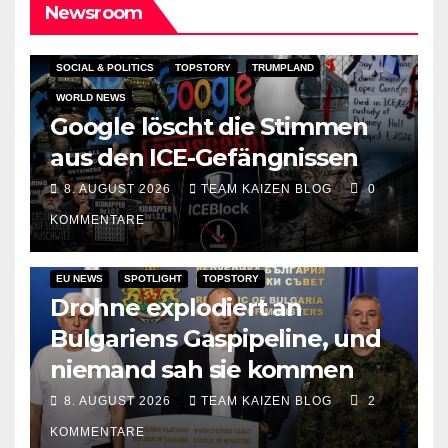
Newsroom
SOCIAL & POLITICS
TOPSTORY
TRUMPLAND
WORLD NEWS
Google löscht die Stimmen
aus den ICE-Gefängnissen
8. AUGUST 2026
TEAM KAIZEN BLOG
0
KOMMENTARE
EU NEWS
SPOTLIGHT
TOPSTORY
Drohne explodiert an
Bulgariens Gaspipeline, und
niemand sah sie kommen
8. AUGUST 2026
TEAM KAIZEN BLOG
2
KOMMENTARE