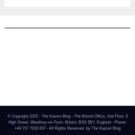
The Kaizen Blog
Investigativer Journalismus
Bluesky
Facebook
Instagram
X
Mastodon
LinkedIn
© Copyright 2025 - The Kaizen Blog - The Bristol Office, 2nd Floor, 5
High Street, Westbury-on-Trym, Bristol, BS9 3BY, England - Phone:
+44 757 7010 837 - All Rights Reserved. by
The Kaizen Blog