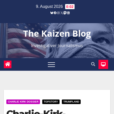
Zum
9. August 2026
0:02
Inhalt
Bluesky
Facebook
Instagram
X
Mastodon
LinkedIn
springen
The Kaizen Blog
Investigativer Journalismus
CHARLIE KIRK DOSSIER
TOPSTORY
TRUMPLAND
Charlie-Kirk-