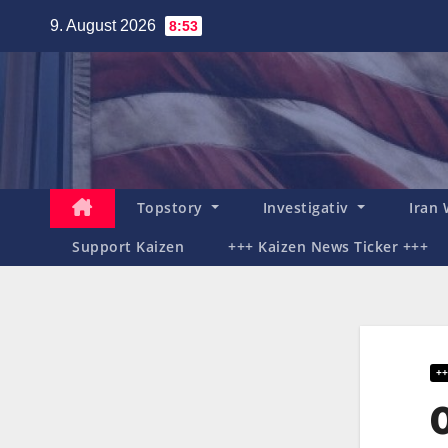
Zum
9. August 2026
8:53
Inhalt
springen
Topstory
Investigativ
Iran
Support Kaizen
+++ Kaizen News Ticker +++
++