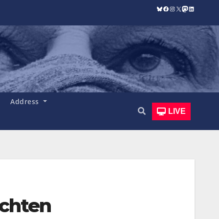
Bluesky
Facebook
Instagram
X
Mastodon
LinkedIn
Address
LIVE
ichten