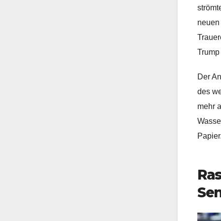
strömt
neuen 
Trauer
Trump 
Der An
des we
mehr a
Wasser
Papier
Ras
Sen