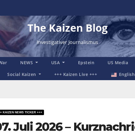
The Kaizen Blog
Investigativer Journalismus
 War
NEWS
USA
Epstein
US Media
Social Kaizen
+++ Kaizen Live +++
English
+ KAIZEN NEWS TICKER +++
07. Juli 2026 – Kurznachr