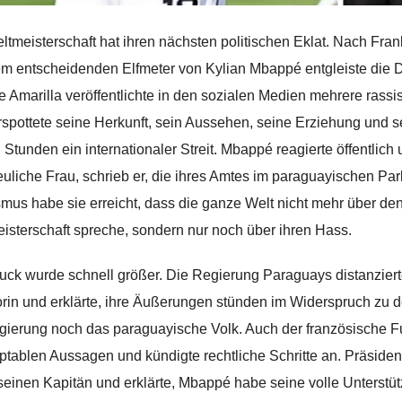
ltmeisterschaft hat ihren nächsten politischen Eklat. Nach Fra
m entscheidenden Elfmeter von Kylian Mbappé entgleiste die D
e Amarilla veröffentlichte in den sozialen Medien mehrere rassi
rspottete seine Herkunft, sein Aussehen, seine Erziehung und 
 Stunden ein internationaler Streit. Mbappé reagierte öffentlich
uliche Frau, schrieb er, die ihres Amtes im paraguayischen Pa
mus habe sie erreicht, dass die ganze Welt nicht mehr über den
isterschaft spreche, sondern nur noch über ihren Hass.
uck wurde schnell größer. Die Regierung Paraguays distanzier
rin und erklärte, ihre Äußerungen stünden im Widerspruch zu 
gierung noch das paraguayische Volk. Auch der französische 
ptablen Aussagen und kündigte rechtliche Schritte an. Präside
 seinen Kapitän und erklärte, Mbappé habe seine volle Unterstüt