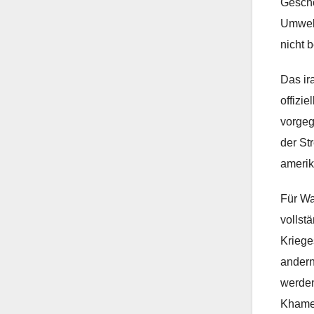
Gescho
Umwelt
nicht b
Das ir
offizi
vorgeg
der St
amerik
Für Wa
vollst
Kriege
andern
werden
Khamen