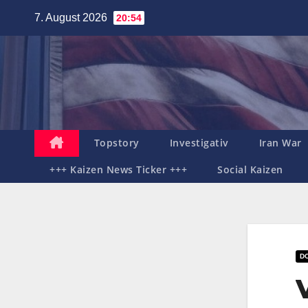
Zum
7. August 2026
20:54
Inhalt
springen
Topstory
Investigativ
Iran War
+++ Kaizen News Ticker +++
Social Kaizen
D