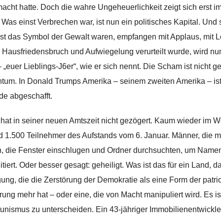
macht hatte. Doch die wahre Ungeheuerlichkeit zeigt sich erst i
Was einst Verbrechen war, ist nun ein politisches Kapital. Und
nst das Symbol der Gewalt waren, empfangen mit Applaus, mit L
Hausfriedensbruch und Aufwiegelung verurteilt wurde, wird nun
 „euer Lieblings-J6er“, wie er sich nennt. Die Scham ist nicht g
tum. In Donald Trumps Amerika – seinem zweiten Amerika – ist
de abgeschafft.
hat in seiner neuen Amtszeit nicht gezögert. Kaum wieder im W
nd 1.500 Teilnehmer des Aufstands vom 6. Januar. Männer, die m
, die Fenster einschlugen und Ordner durchsuchten, um Namen 
itiert. Oder besser gesagt: geheiligt. Was ist das für ein Land, d
ng, die die Zerstörung der Demokratie als eine Form der patrio
rung mehr hat – oder eine, die von Macht manipuliert wird. Es is
unismus zu unterscheiden. Ein 43-jähriger Immobilienentwickler 