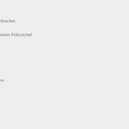
rbrecher.
einem Polizeichef.
hr.