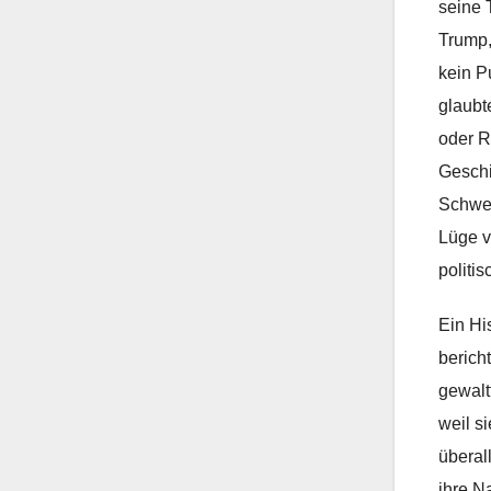
seine 
Trump,
kein P
glaubt
oder R
Geschi
Schwei
Lüge v
politis
Ein Hi
berich
gewalt
weil s
überal
ihre N