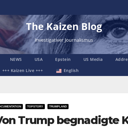
The Kaizen Blog
Investigativer Journalismus
NEWS
USA
Epstein
US Media
Addre
+++ Kaizen Live +++
English
OCUMENTATION
TOPSTORY
TRUMPLAND
Von Trump begnadigte K