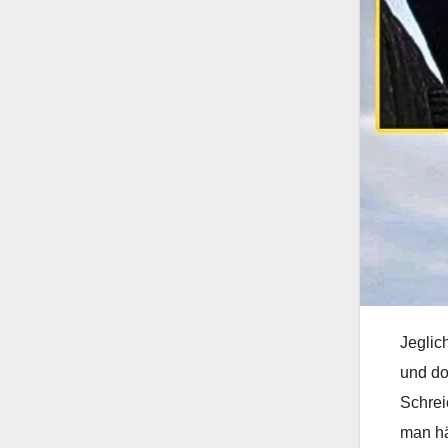
Jeglic
und do
Schrei
man hä