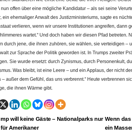
t nun offen über eine mögliche Kandidatur – als sei seine Verur
, ein ehemaliger Anwalt des Justizministeriums, sagte es nüch
staat verlieren, wenn wir unsere Institutionen angreifen, dan
chlimmeres wartet.“ Und doch haben wir diesen Pfad betreten. Ni
n durch jene, die ihnen zuhören, sie wählen, sie verteidigen – u
walt zur Sprache der Politik geworden ist. In Trumps zweiter Präs
en. Sie wurde ersetzt: durch Zynismus, durch Personenkult, dur
smus. Was bleibt, ist eine Leere – und ein Applaus, der nicht de
s – außer dem Gefühl, das uns verbrennt.“ Heute verbrennen sic
ge, die ihnen Wärme gibt.
trags-
mp will keine Gäste – Nationalparks nur
Wenn das 
für Amerikaner
ein Masse