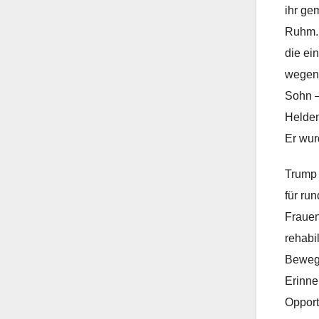
ihr ge
Ruhm. 
die ei
wegen 
Sohn –
Helden
Er wur
Trump 
für ru
Frauen
rehabil
Bewegu
Erinne
Opport