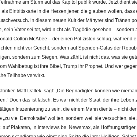
Teilnahme am Sturm auf das Kapitol publik wurde. Jetzt dient si
 als Eintrittskarte in die Herzen jener, die glauben wollen, das
utschversuch. In diesem neuen Kult der Märtyrer sind Tränen po
e, sein Vater sei tot, wird nicht als Tragödie gesehen – sonder
onald Colton McAbee – der einen Polizisten schlug, während er 
chten nicht vor Gericht, sondern auf Spenden-Galas der Republ
gen, sondern zum Siegen. Was zählt, ist nicht das, was sie ge
om Wahlbetrug ist ihre Bibel, Trump ihr Prophet. Und wer gegen 
che Teilhabe verwirkt.
storiker, Matt Dallek, sagt: „Die Begnadigten können wie nieman
ten.“ Doch das ist falsch. Es war nicht der Staat, der ihre Leben 
tätigen Inszenierung zu sein, die einem Mann diente – nicht der 
ie „zu viel Demokratie“ wollten, sondern weil sie versuchten, sie
l: auf Plakaten, in Interviews bei Newsmax, als Hoffnungsträger
amen skandieren wie einst eine Sekte die ihrer Heiligen. Selbst 