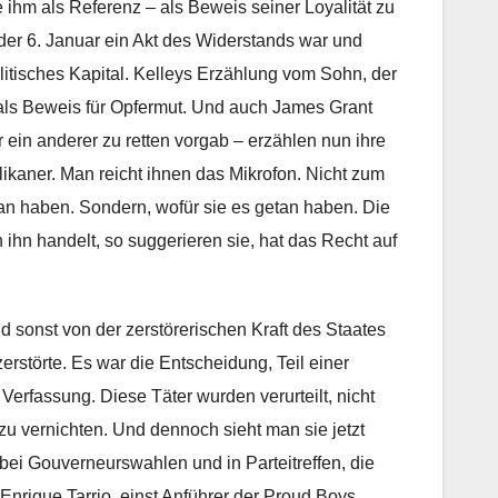
e ihm als Referenz – als Beweis seiner Loyalität zu
s der 6. Januar ein Akt des Widerstands war und
litisches Kapital. Kelleys Erzählung vom Sohn, der
n als Beweis für Opfermut. Und auch James Grant
ein anderer zu retten vorgab – erzählen nun ihre
ikaner. Man reicht ihnen das Mikrofon. Nicht zum
tan haben. Sondern, wofür sie es getan haben. Die
ihn handelt, so suggerieren sie, hat das Recht auf
d sonst von der zerstörerischen Kraft des Staates
zerstörte. Es war die Entscheidung, Teil einer
Verfassung. Diese Täter wurden verurteilt, nicht
 zu vernichten. Und dennoch sieht man sie jetzt
 bei Gouverneurswahlen und in Parteitreffen, die
Enrique Tarrio, einst Anführer der Proud Boys,