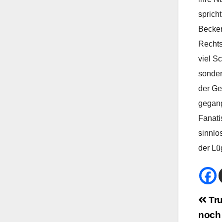
sprich
Becker
Rechts
viel S
sonder
der Ge
gegang
Fanati
sinnlo
der Lü
Bei
Tru
noch 