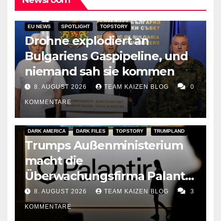
EU NEWS
SPOTLIGHT
TOPSTORY
Drohne explodiert an
Bulgariens Gaspipeline, und
niemand sah sie kommen
8. AUGUST 2026
TEAM KAIZEN BLOG
0
KOMMENTARE
DARK AMERICA
DARK FILES
TOPSTORY
TRUMPLAND
Trumps Außenministerium
macht die
Überwachungsfirma Palantir
zum Berater für
8. AUGUST 2026
TEAM KAIZEN BLOG
3
Meinungsfreiheit
KOMMENTARE