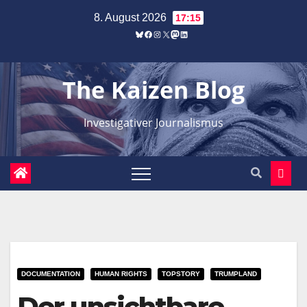
Zum
8. August 2026
17:15
Inhalt
Bluesky
Facebook
Instagram
X
Mastodon
LinkedIn
springen
The Kaizen Blog
Investigativer Journalismus
DOCUMENTATION
HUMAN RIGHTS
TOPSTORY
TRUMPLAND
Der unsichtbare