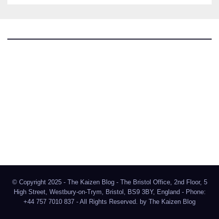
The Kaizen Blog
Investigativer Journalismus
Bluesky
Facebook
Instagram
X
Mastodon
LinkedIn
© Copyright 2025 - The Kaizen Blog - The Bristol Office, 2nd Floor, 5
High Street, Westbury-on-Trym, Bristol, BS9 3BY, England - Phone:
+44 757 7010 837 - All Rights Reserved. by
The Kaizen Blog