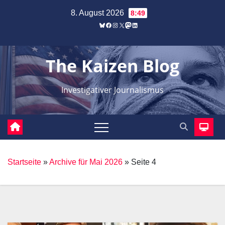
Zum
8. August 2026
8:49
Inhalt
Bluesky
Facebook
Instagram
X
Mastodon
LinkedIn
springen
The Kaizen Blog
Investigativer Journalismus
Startseite
»
Archive für Mai 2026
»
Seite 4