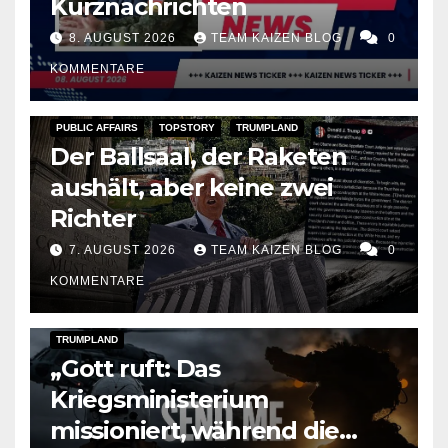
Kurznachrichten
8. AUGUST 2026
TEAM KAIZEN BLOG
0
KOMMENTARE
PUBLIC AFFAIRS
TOPSTORY
TRUMPLAND
Der Ballsaal, der Raketen
aushält, aber keine zwei
Richter
7. AUGUST 2026
TEAM KAIZEN BLOG
0
KOMMENTARE
DARK AMERICA
KAIZEN FLASHPOINT
TOPSTORY
TRUMPLAND
„Gott ruft: Das
Kriegsministerium
missioniert, während die