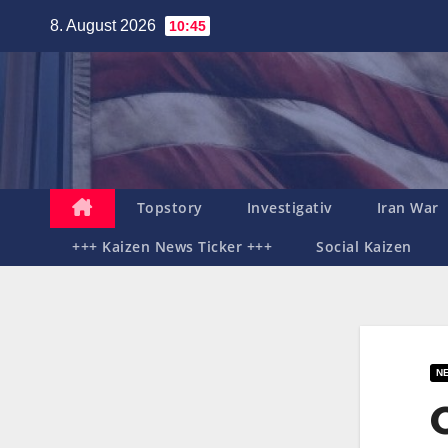
Zum
8. August 2026
10:45
Inhalt
springen
Topstory
Investigativ
Iran War
+++ Kaizen News Ticker +++
Social Kaizen
N