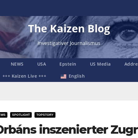
The Kaizen Blog
Investigativer Journalismus
NEWS
USA
Epstein
US Media
Addre
+++ Kaizen Live +++
English
EWS
SPOTLIGHT
TOPSTORY
Orbáns inszenierter Zugri