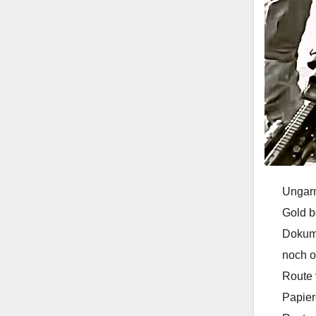
Ungarn
Gold b
Dokume
noch o
Route 
Papier