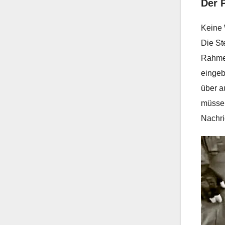
Der P
Keine 
Die St
Rahmen
eingeb
über a
müssen
Nachri