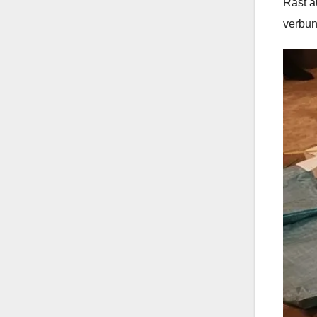
Rast a
verbun