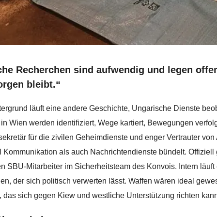
che Recherchen sind aufwendig und legen offen
orgen bleibt.“
tergrund läuft eine andere Geschichte, Ungarische Dienste beob
 in Wien werden identifiziert, Wege kartiert, Bewegungen verfolg
sekretär für die zivilen Geheimdienste und enger Vertrauter vo
 Kommunikation als auch Nachrichtendienste bündelt. Offiziel
en SBU-Mitarbeiter im Sicherheitsteam des Konvois. Intern läuft 
en, der sich politisch verwerten lässt. Waffen wären ideal gewes
, das sich gegen Kiew und westliche Unterstützung richten kann