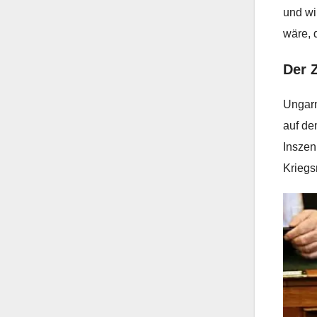
und wi
wäre, 
Der Z
Ungarn
auf dem
Inszen
Kriegs