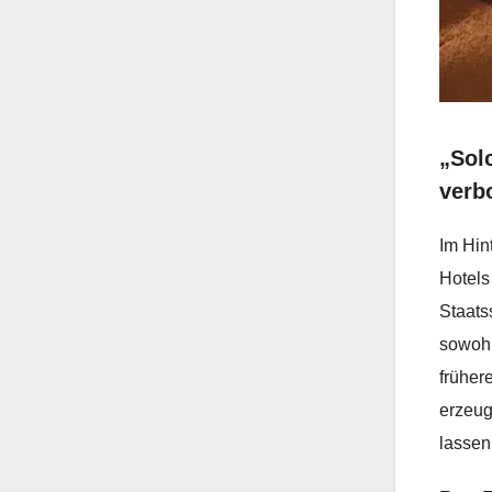
„Sol
verb
Im Hin
Hotels
Staats
sowohl
früher
erzeug
lassen