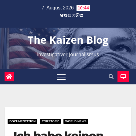
Zum
7. August 2026
10:44
Inhalt
Bluesky
Facebook
Instagram
X
Mastodon
LinkedIn
springen
The Kaizen Blog
Investigativer Journalismus
DOCUMENTATION
TOPSTORY
WORLD NEWS
„Ich habe keinen