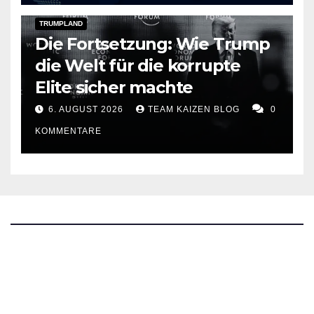
DARK AMERICA
PUBLIC AFFAIRS
TOPSTORY
TRUMPLAND
Die Fortsetzung: Wie Trump
die Welt für die korrupte
Elite sicher machte
6. AUGUST 2026
TEAM KAIZEN BLOG
0
KOMMENTARE
The Kaizen Blog
Investigativer Journalismus