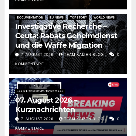
DOCUMENTATION
EU NEWS
TOPSTORY
WORLD NEWS
Investigative Recherche –
Ceuta: Rabats Geheimdienst
und die Waffe Migration
7. AUGUST 2026
TEAM KAIZEN BLOG
0
KOMMENTARE
+++ KAIZEN NEWS TICKER +++
07. August 2026 –
Kurznachrichten
7. AUGUST 2026
TEAM KAIZEN BLOG
0
KOMMENTARE