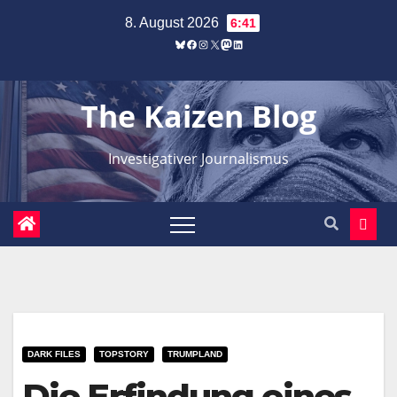
Zum
8. August 2026
6:41
Inhalt
Bluesky
Facebook
Instagram
X
Mastodon
LinkedIn
springen
The Kaizen Blog
Investigativer Journalismus
DARK FILES
TOPSTORY
TRUMPLAND
Die Erfindung eines