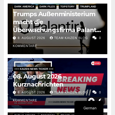
DARK AMERICA
DARK FILES
TOPSTORY
TRUMPLAND
Trumps Außenministerium
macht die
Überwachungsfirma Palantir
zum Berater für
8. AUGUST 2026
TEAM KAIZEN BLOG
0
Meinungsfreiheit
KOMMENTARE
+++ KAIZEN NEWS TICKER +++
08. August 2026 –
Kurznachrichten
8. AUGUST 2026
TEAM KAIZEN BLOG
0
KOMMENTARE
German