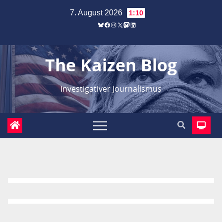
Zum
7. August 2026
1:10
Inhalt
Bluesky
Facebook
Instagram
X
Mastodon
LinkedIn
springen
The Kaizen Blog
Investigativer Journalismus