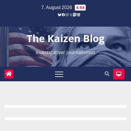
Zum
7. August 2026
4:54
Inhalt
Bluesky
Facebook
Instagram
X
Mastodon
LinkedIn
springen
The Kaizen Blog
Investigativer Journalismus