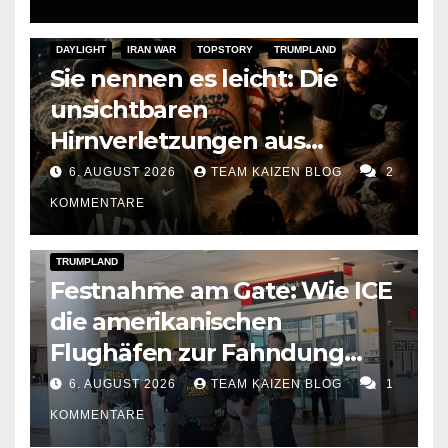
DAYLIGHT
IRAN WAR
TOPSTORY
TRUMPLAND
Sie nennen es leicht: Die
unsichtbaren
Hirnverletzungen aus
Trumps Iran-Krieg
6. AUGUST 2026
TEAM KAIZEN BLOG
2
KOMMENTARE
DARK AMERICA
DEPORTATIONS & ICE
TOPSTORY
TRUMPLAND
Festnahme am Gate: Wie ICE
die amerikanischen
Flughäfen zur Fahndung
umbaut
6. AUGUST 2026
TEAM KAIZEN BLOG
1
KOMMENTARE
DARK AMERICA
SOCIAL & POLITICS
TOPSTORY