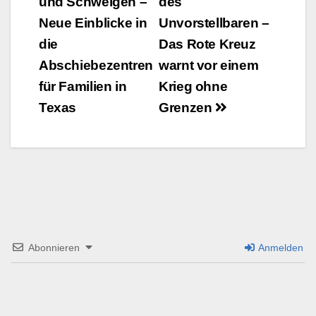
und Schweigen –
des
Navigation
Neue Einblicke in
Unvorstellbaren –
die
Das Rote Kreuz
Abschiebezentren
warnt vor einem
für Familien in
Krieg ohne
Texas
Grenzen
Abonnieren
Anmelden