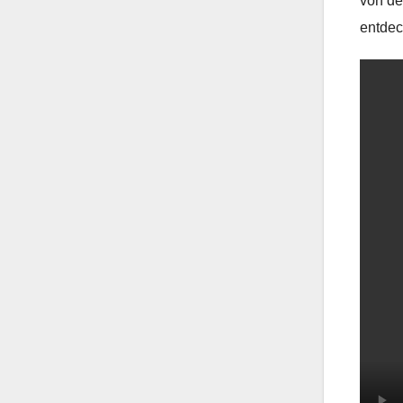
von de
entdec