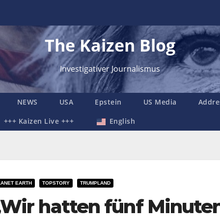
The Kaizen Blog
Investigativer Journalismus
NEWS
USA
Epstein
US Media
Addre
+++ Kaizen Live +++
English
LANET EARTH
TOPSTORY
TRUMPLAND
„Wir hatten fünf Minuten