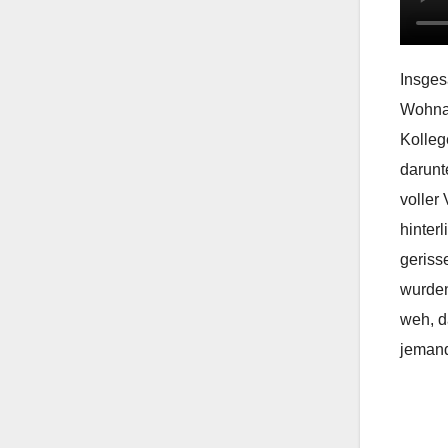
Insges
Wohnan
Kolleg
darunt
voller
hinter
geriss
wurden
weh, d
jeman