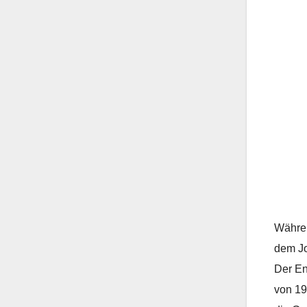
Währen
dem Jo
Der En
von 19