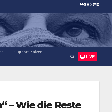
Bluesky
Facebook
Instagram
X
Mastodon
LinkedIn
ss
Support Kaizen
LIVE
“ – Wie die Reste