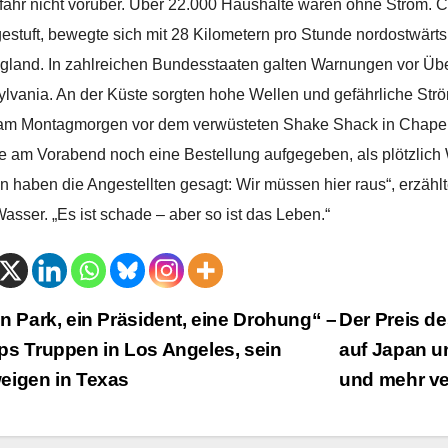
fahr nicht vorüber. Über 22.000 Haushalte waren ohne Strom. C
estuft, bewegte sich mit 28 Kilometern pro Stunde nordostwärts 
land. In zahlreichen Bundesstaaten galten Warnungen vor Ü
lvania. An der Küste sorgten hohe Wellen und gefährliche Str
am Montagmorgen vor dem verwüsteten Shake Shack in Chapel H
te am Vorabend noch eine Bestellung aufgegeben, als plötzlich
n haben die Angestellten gesagt: Wir müssen hier raus“, erzählt
Wasser. „Es ist schade – aber so ist das Leben.“
trags-
n Park, ein Präsident, eine Drohung“ –
Der Preis d
s Truppen in Los Angeles, sein
auf Japan u
vigation
eigen in Texas
und mehr ve