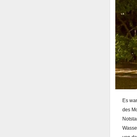
Es war
des Mo
Notsta
Wasser