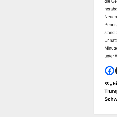
die Ge
herabg
Neueng
Pennsy
stand 
Er hat
Minute
unter 
Bei
„Ei
Trump
Na
Schw