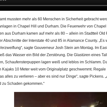
amt mussten mehr als 60 Menschen in Sicherheit gebracht w
lagen in Chapel Hill und Durham. Die Feuerwehr von Chapel Hi
en aus Durham kamen auf mehr als 80 – allein im Stadtteil Old
er Abschnitte der Interstate 40 und 85 in Alamance County. „Es w
 Verzweiflung“, sagte Gouverneur Josh Stein am Montag. Im Eas
ließ das Wasser ein Bild der Zerstörung. Die Glastüren eines
en, Schaufensterpuppen lagen weiß und leblos im Schlamm. D
 Kajaks 10 Meter weit vom Originalplatz geschwemmt. Regale st
as alles zu verlieren – aber es sind nur Dinge“, sagte Pickens. 
d zu Schaden gekommen.“