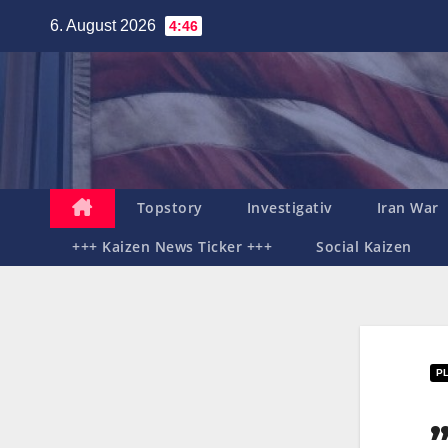
Zum
6. August 2026
4:46
Inhalt
springen
Topstory
Investigativ
Iran War
+++ Kaizen News Ticker +++
Social Kaizen
P