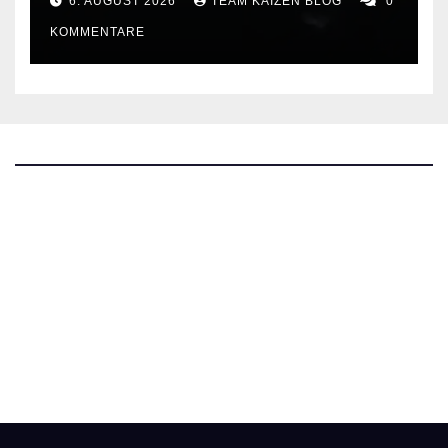
6. AUGUST 2026
TEAM KAIZEN BLOG
0
KOMMENTARE
The Kaizen Blog
Investigativer Journalismus
Bluesky
Facebook
Instagram
X
Mastodon
LinkedIn