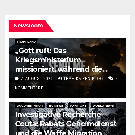
Newsroom
DARK AMERICA
KAIZEN FLASHPOINT
TOPSTORY
TRUMPLAND
„Gott ruft: Das
Kriegsministerium
missioniert, während die
Raketen ausgehen“
7. AUGUST 2026
TEAM KAIZEN BLOG
0
KOMMENTARE
DOCUMENTATION
EU NEWS
TOPSTORY
WORLD NEWS
Investigative Recherche –
Ceuta: Rabats Geheimdienst
und die Waffe Migration