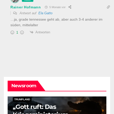
Rainer Hofmann
5 Monate vor
Antwort auf
Ela Gatto
…ja, grade tennessee geht ab, aber auch 3-4 anderer im
süden, mittelalter
Antworten
1
Newsroom
DARK AMERICA
KAIZEN FLASHPOINT
TOPSTORY
TRUMPLAND
„Gott ruft: Das