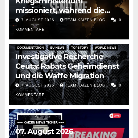
Kriegsministerium
missioniert, während die
Raketen ausgehen“
7. AUGUST 2026
TEAM KAIZEN BLOG
0
KOMMENTARE
DOCUMENTATION
EU NEWS
TOPSTORY
WORLD NEWS
Investigative Recherche –
Ceuta: Rabats Geheimdienst
und die Waffe Migration
7. AUGUST 2026
TEAM KAIZEN BLOG
0
KOMMENTARE
+++ KAIZEN NEWS TICKER +++
07. August 2026 –