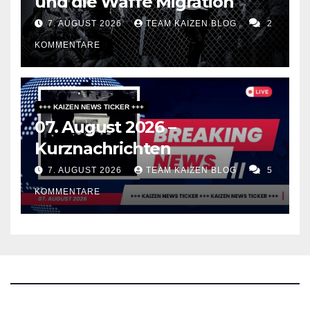
und die Waffe Migration
7. AUGUST 2026
TEAM KAIZEN BLOG
2
KOMMENTARE
+++ KAIZEN NEWS TICKER +++
07. August 2026 –
Kurznachrichten
7. AUGUST 2026
TEAM KAIZEN BLOG
5
KOMMENTARE