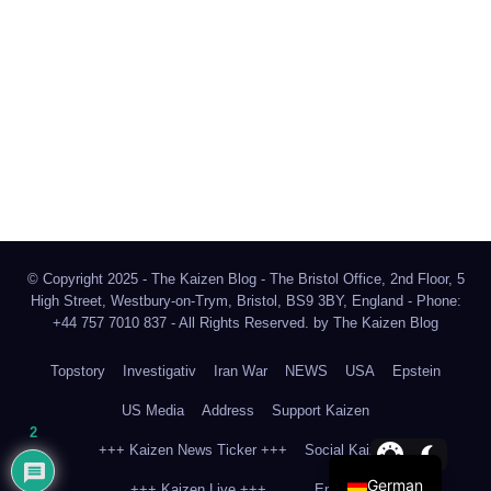
The Kaizen Blog
Investigativer Journalismus
Bluesky
Facebook
Instagram
X
Mastodon
LinkedIn
© Copyright 2025 - The Kaizen Blog - The Bristol Office, 2nd Floor, 5
High Street, Westbury-on-Trym, Bristol, BS9 3BY, England - Phone:
+44 757 7010 837 - All Rights Reserved. by
The Kaizen Blog
Topstory
Investigativ
Iran War
NEWS
USA
Epstein
US Media
Address
Support Kaizen
2
+++ Kaizen News Ticker +++
Social Kaizen
German
+++ Kaizen Live +++
English