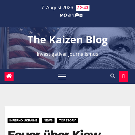
Zum
7. August 2026
22:43
Inhalt
Bluesky
Facebook
Instagram
X
Mastodon
LinkedIn
springen
The Kaizen Blog
Investigativer Journalismus
INFERNO UKRAINE
NEWS
TOPSTORY
Feuer über Kiew –