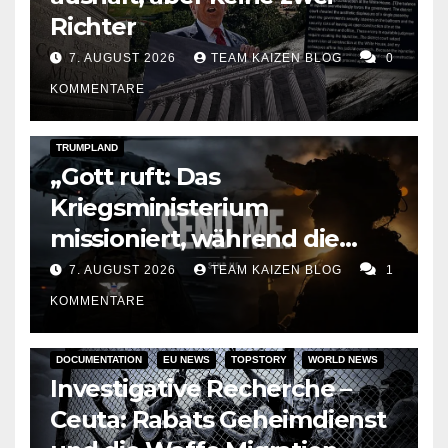
Richter
7. AUGUST 2026
TEAM KAIZEN BLOG
0
KOMMENTARE
DARK AMERICA
KAIZEN FLASHPOINT
TOPSTORY
TRUMPLAND
„Gott ruft: Das
Kriegsministerium
missioniert, während die
Raketen ausgehen“
7. AUGUST 2026
TEAM KAIZEN BLOG
1
KOMMENTARE
DOCUMENTATION
EU NEWS
TOPSTORY
WORLD NEWS
Investigative Recherche –
Ceuta: Rabats Geheimdienst