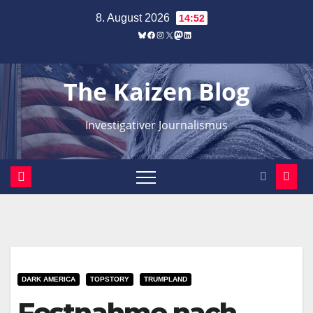
Zum
8. August 2026
14:52
Inhalt
Bluesky
Facebook
Instagram
X
Mastodon
LinkedIn
springen
The Kaizen Blog
Investigativer Journalismus
DARK AMERICA
TOPSTORY
TRUMPLAND
Festnahme nach