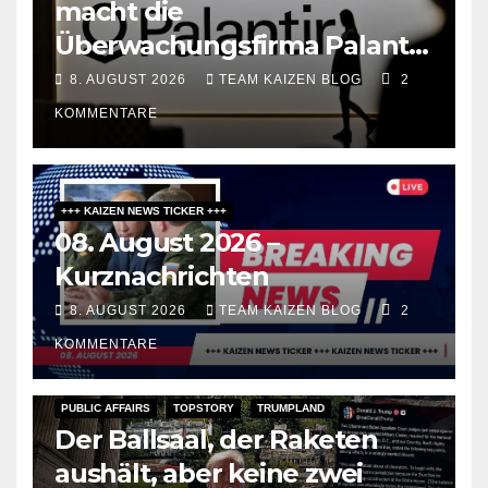
macht die
Überwachungsfirma Palantir
zum Berater für
8. AUGUST 2026
TEAM KAIZEN BLOG
2
Meinungsfreiheit
KOMMENTARE
+++ KAIZEN NEWS TICKER +++
08. August 2026 –
Kurznachrichten
8. AUGUST 2026
TEAM KAIZEN BLOG
2
KOMMENTARE
PUBLIC AFFAIRS
TOPSTORY
TRUMPLAND
Der Ballsaal, der Raketen
aushält, aber keine zwei