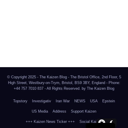
The Kaizen Blog
Investigativer Journalismus
Bluesky
Facebook
Instagram
X
Mastodon
LinkedIn
© Copyright 2025 - The Kaizen Blog - The Bristol Office, 2nd Floor, 5
High Street, Westbury-on-Trym, Bristol, BS9 3BY, England - Phone:
+44 757 7010 837 - All Rights Reserved. by
The Kaizen Blog
Topstory
Investigativ
Iran War
NEWS
USA
Epstein
US Media
Address
Support Kaizen
+++ Kaizen News Ticker +++
Social Kaizen