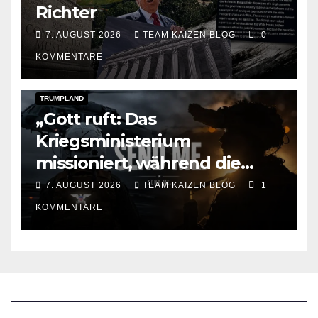
Richter
7. AUGUST 2026
TEAM KAIZEN BLOG
0
KOMMENTARE
DARK AMERICA
KAIZEN FLASHPOINT
TOPSTORY
TRUMPLAND
„Gott ruft: Das
Kriegsministerium
missioniert, während die
Raketen ausgehen“
7. AUGUST 2026
TEAM KAIZEN BLOG
1
KOMMENTARE