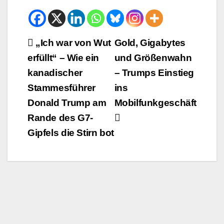
Beitrags-
„Ich war von Wut
Gold, Gigabytes
erfüllt“ – Wie ein
und Größenwahn
Navigation
kanadischer
– Trumps Einstieg
Stammesführer
ins
Donald Trump am
Mobilfunkgeschäft
Rande des G7-
Gipfels die Stirn bot