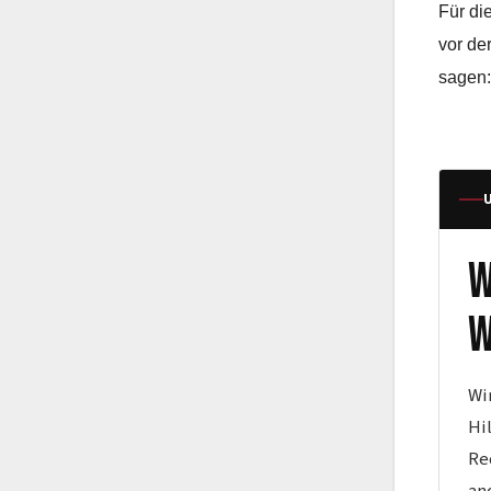
Für die
vor de
sagen:
W
w
Wi
Hi
Re
an