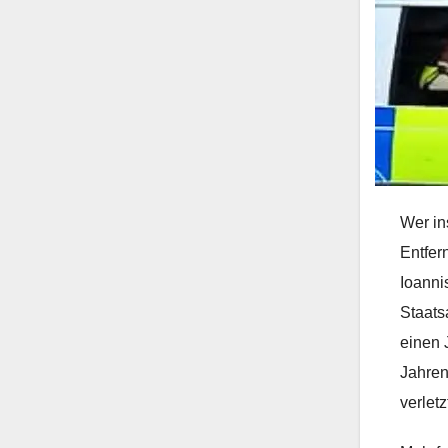
Wer in
Entfer
Ioanni
Staats
einen 
Jahren
verlet