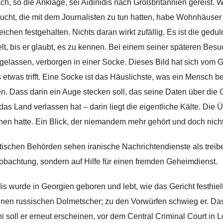
ch, so die Anklage, sei Aidinidis nach Großbritannien gereist. 
ucht, die mit dem Journalisten zu tun hatten, habe Wohnhäuser 
ichen festgehalten. Nichts daran wirkt zufällig. Es ist die gedu
t, bis er glaubt, es zu kennen. Bei einem seiner späteren Besu
gelassen, verborgen in einer Socke. Dieses Bild hat sich vom Ge
s etwas trifft. Eine Socke ist das Häuslichste, was ein Mensch be
en. Dass darin ein Auge stecken soll, das seine Daten über di
 das Land verlassen hat – darin liegt die eigentliche Kälte. Di
en hatte. Ein Blick, der niemandem mehr gehört und doch nicht 
itischen Behörden sehen iranische Nachrichtendienste als treibe
obachtung, sondern auf Hilfe für einen fremden Geheimdienst.
dis wurde in Georgien geboren und lebt, wie das Gericht festhiel
inen russischen Dolmetscher; zu den Vorwürfen schwieg er. Das
ni soll er erneut erscheinen, vor dem Central Criminal Court in 