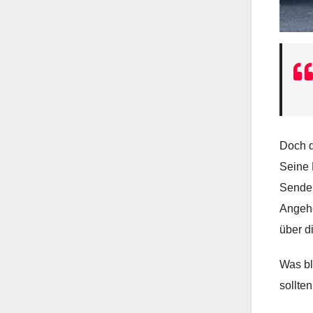
Doch de
Seine 
Sender
Angehö
über di
Was bl
sollten