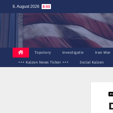
Zum
6. August 2026
8:03
Inhalt
springen
Topstory
Investigativ
Iran War
+++ Kaizen News Ticker +++
Social Kaizen
E