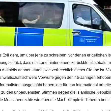
s Exil geht, um über jene zu schreiben, vor denen er geflohen ist
nung schützt, dass ein Land hinter einem zurückbleibt, sobald m
s Aidinidis erinnert daran, wie zerbrechlich dieser Glaube ist. V
anwaltschaft schwere Vorwürfe gegen den 46-Jährigen erhoben.
Journalisten ausgespäht haben, der für Iran International arbeit
 zu den unbequemsten Stimmen gegen die Islamische Republik z
zte Menschenrechte wie über die Machtkämpfe in Teheran berich