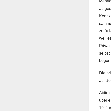
Mehrfa
aufges
Kennze
sammel
zurück
weil e
Privat
selbst
begonn
Die br
auf Be
Aidini
über e
19. Ju