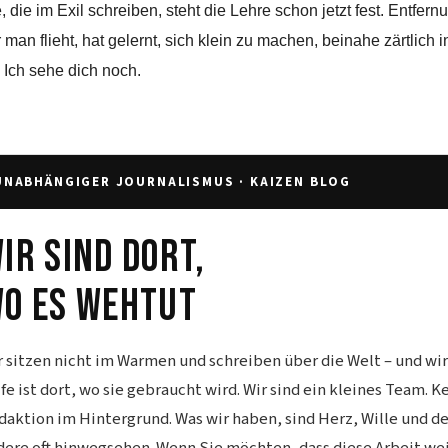
, die im Exil schreiben, steht die Lehre schon jetzt fest. Entfer
r man flieht, hat gelernt, sich klein zu machen, beinahe zärtlich
 Ich sehe dich noch.
UNABHÄNGIGER JOURNALISMUS · KAIZEN BLOG
ir sind dort,
o es wehtut
r sitzen nicht im Warmen und schreiben über die Welt – und wi
lfe ist dort, wo sie gebraucht wird. Wir sind ein kleines Team. 
daktion im Hintergrund. Was wir haben, sind Herz, Wille und d
dere oft hinwegsehen. Wenn Sie möchten, dass diese Arbeit wei