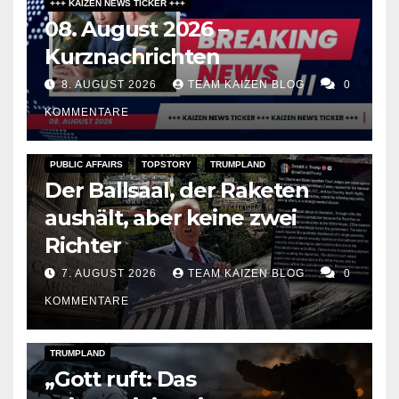
+++ KAIZEN NEWS TICKER +++
08. August 2026 –
Kurznachrichten
8. AUGUST 2026
TEAM KAIZEN BLOG
0
KOMMENTARE
PUBLIC AFFAIRS
TOPSTORY
TRUMPLAND
Der Ballsaal, der Raketen
aushält, aber keine zwei
Richter
7. AUGUST 2026
TEAM KAIZEN BLOG
0
KOMMENTARE
DARK AMERICA
KAIZEN FLASHPOINT
TOPSTORY
TRUMPLAND
„Gott ruft: Das