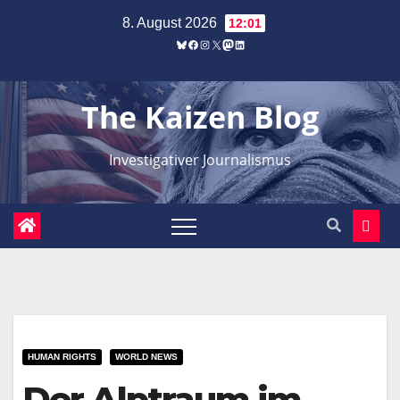
Zum
8. August 2026
12:01
Inhalt
Bluesky
Facebook
Instagram
X
Mastodon
LinkedIn
springen
The Kaizen Blog
Investigativer Journalismus
HUMAN RIGHTS
WORLD NEWS
Der Alptraum im