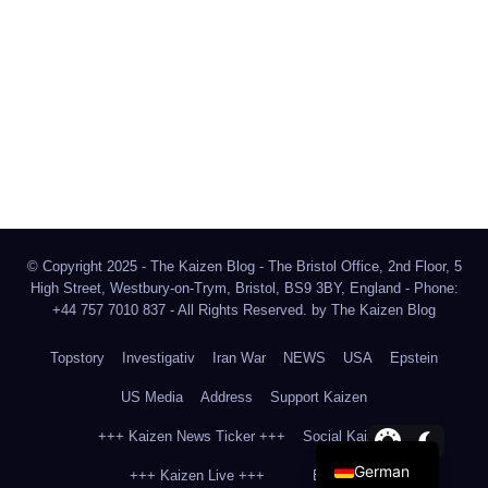
The Kaizen Blog
Investigativer Journalismus
Bluesky
Facebook
Instagram
X
Mastodon
LinkedIn
© Copyright 2025 - The Kaizen Blog - The Bristol Office, 2nd Floor, 5
High Street, Westbury-on-Trym, Bristol, BS9 3BY, England - Phone:
+44 757 7010 837 - All Rights Reserved. by
The Kaizen Blog
Topstory
Investigativ
Iran War
NEWS
USA
Epstein
US Media
Address
Support Kaizen
+++ Kaizen News Ticker +++
Social Kaizen
German
+++ Kaizen Live +++
English