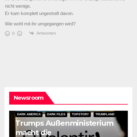
nicht wenige.
Er kam komplett ungestraft davon.
Wie wohl mit ihr umgegangen wird?
Antworten
0
Newsroom
DARK AMERICA
DARK FILES
TOPSTORY
TRUMPLAND
Trumps Außenministerium
macht die