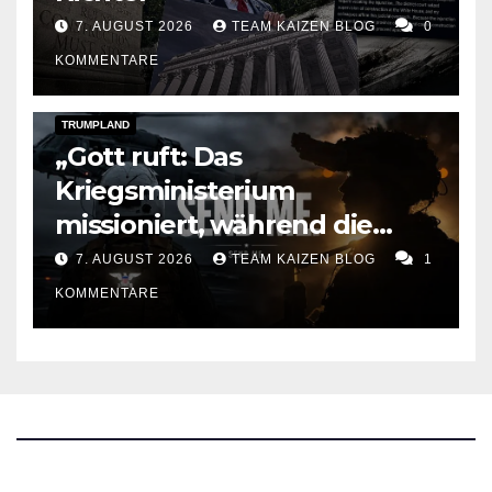
7. AUGUST 2026
TEAM KAIZEN BLOG
0
KOMMENTARE
DARK AMERICA
KAIZEN FLASHPOINT
TOPSTORY
TRUMPLAND
„Gott ruft: Das
Kriegsministerium
missioniert, während die
Raketen ausgehen“
7. AUGUST 2026
TEAM KAIZEN BLOG
1
KOMMENTARE