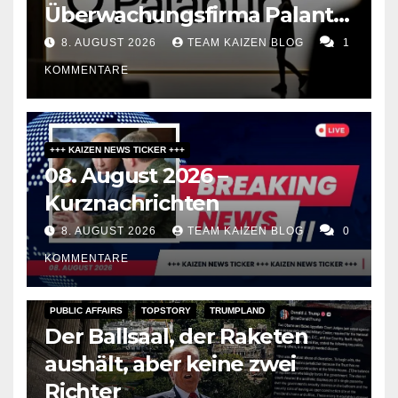
Überwachungsfirma Palantir
zum Berater für
8. AUGUST 2026
TEAM KAIZEN BLOG
1
Meinungsfreiheit
KOMMENTARE
+++ KAIZEN NEWS TICKER +++
08. August 2026 –
Kurznachrichten
8. AUGUST 2026
TEAM KAIZEN BLOG
0
KOMMENTARE
PUBLIC AFFAIRS
TOPSTORY
TRUMPLAND
Der Ballsaal, der Raketen
aushält, aber keine zwei
Richter