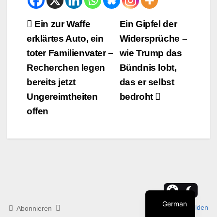
Beitrags-
Ein zur Waffe
Ein Gipfel der
erklärtes Auto, ein
Widersprüche –
Navigation
toter Familienvater –
wie Trump das
Recherchen legen
Bündnis lobt,
bereits jetzt
das er selbst
Ungereimtheiten
bedroht
offen
German
Anmelden
Abonnieren