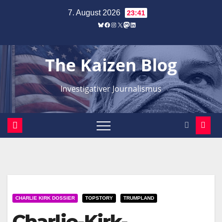
Zum
7. August 2026
23:41
Inhalt
Bluesky
Facebook
Instagram
X
Mastodon
LinkedIn
springen
The Kaizen Blog
Investigativer Journalismus
CHARLIE KIRK DOSSIER
TOPSTORY
TRUMPLAND
Charlie-Kirk-