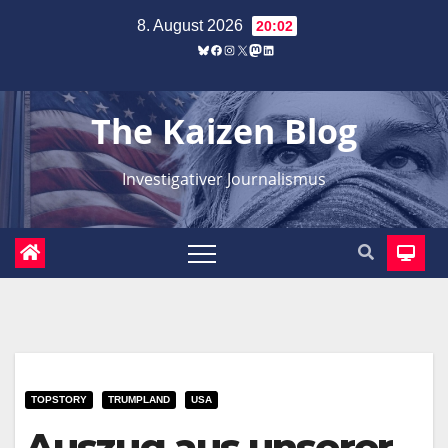
Zum
8. August 2026
20:02
Inhalt
Bluesky
Facebook
Instagram
X
Mastodon
LinkedIn
springen
The Kaizen Blog
Investigativer Journalismus
TOPSTORY
TRUMPLAND
USA
Auszug aus unserer