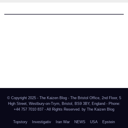
The Kaizen Blog
Investigativer Journalismus
Bluesky
Facebook
Instagram
X
Mastodon
LinkedIn
© Copyright 2025 - The Kaizen Blog - The Bristol Office, 2nd Floor, 5
High Street, Westbury-on-Trym, Bristol, BS9 3BY, England - Phone:
+44 757 7010 837 - All Rights Reserved. by
The Kaizen Blog
Topstory
Investigativ
Iran War
NEWS
USA
Epstein