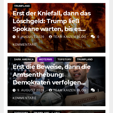
TRUMPLAND
Erst der Kniefall, dann das
Löschgeld: Trump ließ
Spokane warten, bis es
brannte
9. AUGUST 2026
TEAM KAIZEN BLOG
0
KOMMENTARE
DARK AMERICA
MIDTERMS
TOPSTORY
TRUMPLAND
Erst die Beweise, dann die
Amtsenthebung:
Demokraten verfolgen
Trumps Geldspur und
9. AUGUST 2026
TEAM KAIZEN BLOG
1
bereiten den Angriff auf
KOMMENTARE
seine Präsidentschaft vor
TOPSTORY
TRUMPLAND
USA