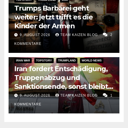
Trumps Barbarei geht
weiter: jetzt trifft es die
Kinder der Armen
9. AUGUST 2026
TEAM KAIZEN BLOG
2
KOMMENTARE
IRAN WAR
TOPSTORY
TRUMPLAND
WORLD NEWS
Iran fordert Entschädigung,
Truppenabzug und
Sanktionsende, sonst bleibt
Hormus zu
9. AUGUST 2026
TEAM KAIZEN BLOG
1
KOMMENTARE