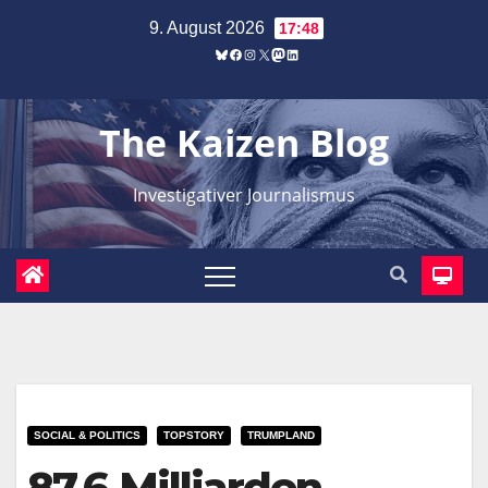
Zum
9. August 2026
17:48
Inhalt
Bluesky
Facebook
Instagram
X
Mastodon
LinkedIn
springen
The Kaizen Blog
Investigativer Journalismus
SOCIAL & POLITICS
TOPSTORY
TRUMPLAND
87,6 Milliarden