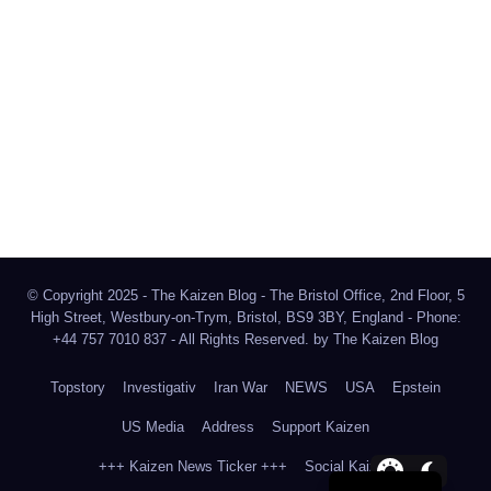
The Kaizen Blog
Investigativer Journalismus
Bluesky
Facebook
Instagram
X
Mastodon
LinkedIn
© Copyright 2025 - The Kaizen Blog - The Bristol Office, 2nd Floor, 5
High Street, Westbury-on-Trym, Bristol, BS9 3BY, England - Phone:
+44 757 7010 837 - All Rights Reserved. by
The Kaizen Blog
Topstory
Investigativ
Iran War
NEWS
USA
Epstein
US Media
Address
Support Kaizen
+++ Kaizen News Ticker +++
Social Kaizen