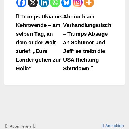
Beitrags-
Trumps Ukraine-
Abbruch am
Kehrtwende – am
Verhandlungstisch
Navigation
selben Tag, an
– Trumps Absage
dem er der Welt
an Schumer und
zurief: „Eure
Jeffries treibt die
Länder gehen zur
USA Richtung
Hölle“
Shutdown
Anmelden
Abonnieren