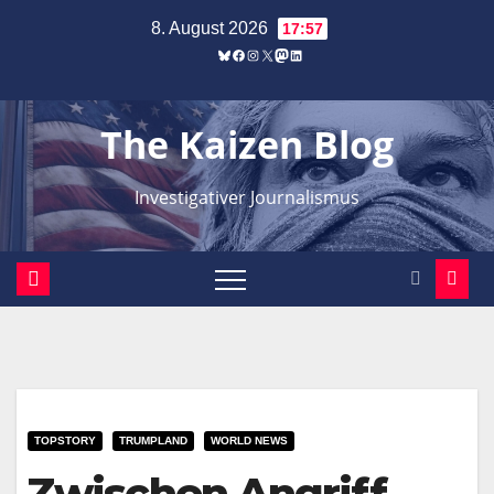
Zum
8. August 2026
17:57
Inhalt
Bluesky
Facebook
Instagram
X
Mastodon
LinkedIn
springen
The Kaizen Blog
Investigativer Journalismus
TOPSTORY
TRUMPLAND
WORLD NEWS
Zwischen Angriff