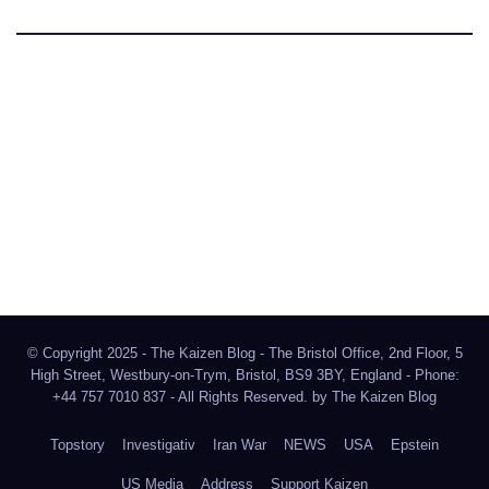
The Kaizen Blog
Investigativer Journalismus
Bluesky
Facebook
Instagram
X
Mastodon
LinkedIn
© Copyright 2025 - The Kaizen Blog - The Bristol Office, 2nd Floor, 5
High Street, Westbury-on-Trym, Bristol, BS9 3BY, England - Phone:
+44 757 7010 837 - All Rights Reserved. by
The Kaizen Blog
Topstory
Investigativ
Iran War
NEWS
USA
Epstein
US Media
Address
Support Kaizen