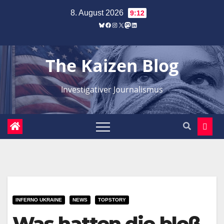
Zum
8. August 2026
9:12
Inhalt
Bluesky
Facebook
Instagram
X
Mastodon
LinkedIn
springen
The Kaizen Blog
Investigativer Journalismus
INFERNO UKRAINE
NEWS
TOPSTORY
Was hatten die bloß