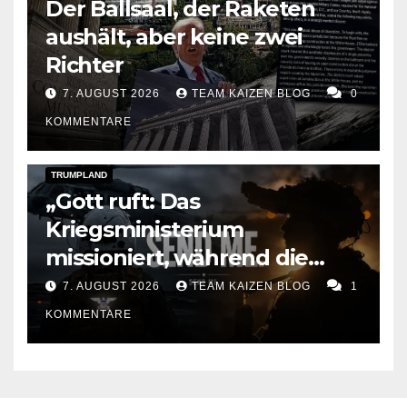
Der Ballsaal, der Raketen
aushält, aber keine zwei
Richter
7. AUGUST 2026
TEAM KAIZEN BLOG
0
KOMMENTARE
DARK AMERICA
KAIZEN FLASHPOINT
TOPSTORY
TRUMPLAND
„Gott ruft: Das
Kriegsministerium
missioniert, während die
Raketen ausgehen“
7. AUGUST 2026
TEAM KAIZEN BLOG
1
KOMMENTARE