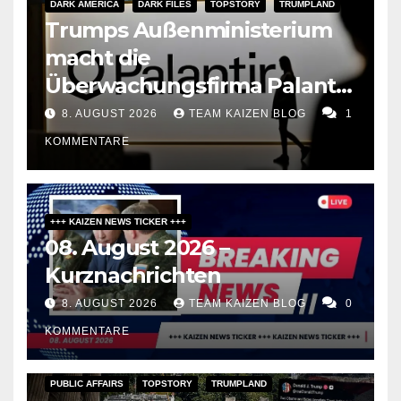
DARK AMERICA
DARK FILES
TOPSTORY
TRUMPLAND
Trumps Außenministerium
macht die
Überwachungsfirma Palantir
zum Berater für
8. AUGUST 2026
TEAM KAIZEN BLOG
1
Meinungsfreiheit
KOMMENTARE
+++ KAIZEN NEWS TICKER +++
08. August 2026 –
Kurznachrichten
8. AUGUST 2026
TEAM KAIZEN BLOG
0
KOMMENTARE
PUBLIC AFFAIRS
TOPSTORY
TRUMPLAND