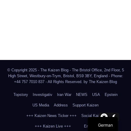
The Kaizen Blog
Investigativer Journalismus
Bluesky
Facebook
Instagram
X
Mastodon
LinkedIn
© Copyright 2025 - The Kaizen Blog - The Bristol Office, 2nd Floor, 5
High Street, Westbury-on-Trym, Bristol, BS9 3BY, England - Phone:
+44 757 7010 837 - All Rights Reserved. by
The Kaizen Blog
Topstory
Investigativ
Iran War
NEWS
USA
Epstein
US Media
Address
Support Kaizen
+++ Kaizen News Ticker +++
Social Kaizen
German
+++ Kaizen Live +++
English