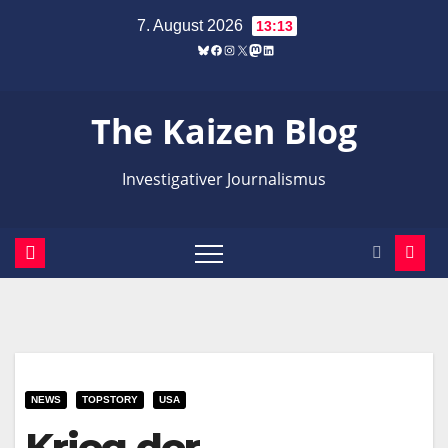
Zum
7. August 2026
13:13
Inhalt
Bluesky
Facebook
Instagram
X
Mastodon
LinkedIn
springen
The Kaizen Blog
Investigativer Journalismus
NEWS
TOPSTORY
USA
Krieg der