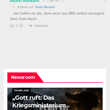
Rainer Hofmann
1 Jahr vor
Antwort auf
Irene Monreal
…das hoffen wir alle, denn wenn das BBB wirklich durchgeht,
dann Gute Nacht
Antworten
0
Newsroom
DARK AMERICA
KAIZEN FLASHPOINT
TOPSTORY
TRUMPLAND
„Gott ruft: Das
Kriegsministerium