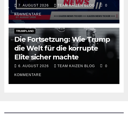
7. AUGUST 2026
TEAM KAIZEN BLOG
0
KOMMENTARE
DARK AMERICA
PUBLIC AFFAIRS
TOPSTORY
TRUMPLAND
Die Fortsetzung: Wie Trump
die Welt für die korrupte
Elite sicher machte
6. AUGUST 2026
TEAM KAIZEN BLOG
0
KOMMENTARE