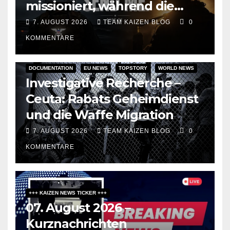
missioniert, während die
Raketen ausgehen“
7. AUGUST 2026
TEAM KAIZEN BLOG
0
KOMMENTARE
DOCUMENTATION
EU NEWS
TOPSTORY
WORLD NEWS
Investigative Recherche –
Ceuta: Rabats Geheimdienst
und die Waffe Migration
7. AUGUST 2026
TEAM KAIZEN BLOG
0
KOMMENTARE
+++ KAIZEN NEWS TICKER +++
07. August 2026 –
Kurznachrichten