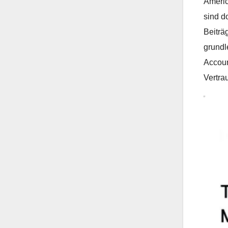
Americ
sind d
Beiträ
grundl
Accoun
Vertra