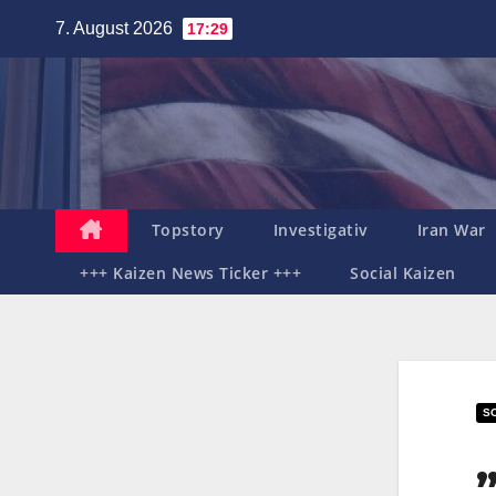
Zum
7. August 2026
17:29
Inhalt
springen
Topstory
Investigativ
Iran War
+++ Kaizen News Ticker +++
Social Kaizen
SO