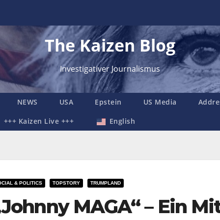
The Kaizen Blog
Investigativer Journalismus
NEWS
USA
Epstein
US Media
Addre
+++ Kaizen Live +++
English
CIAL & POLITICS
TOPSTORY
TRUMPLAND
„Johnny MAGA“ – Ein Mit