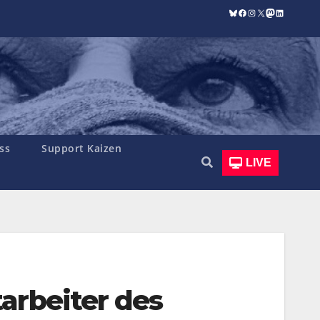
Bluesky
Facebook
Instagram
X
Mastodon
LinkedIn
ss
Support Kaizen
LIVE
arbeiter des