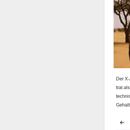
Der X-
trat a
techni
Gehalt