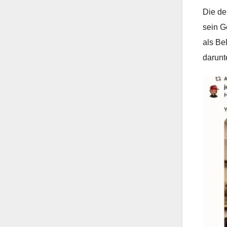
Die de
sein G
als Be
darunt