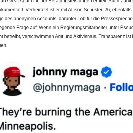
an Great Again Inc. für Beratungsleistungen erhielt. Auch Zah
okumentiert. Verheiratet ist er mit Allison Schuster, 26, ebenfall
ge des anonymen Accounts, darunter Lob für die Pressesprecherin
egende Frage auf: Wenn ein Regierungsmitarbeiter unter Pseud
t betreibt, verschwimmen Amt und Aktivismus. Transparenz ist
uen.