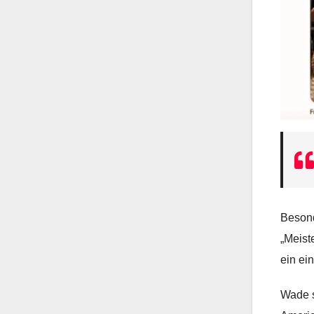
Besond
„Meist
ein ei
Wade s