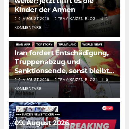
weiter: jetzt trifft es die
Kinder der Armen
9. AUGUST 2026
TEAM KAIZEN BLOG
1
KOMMENTARE
IRAN WAR
TOPSTORY
TRUMPLAND
WORLD NEWS
Iran fordert Entschädigung,
Truppenabzug und
Sanktionsende, sonst bleibt
Hormus zu
9. AUGUST 2026
TEAM KAIZEN BLOG
0
KOMMENTARE
+++ KAIZEN NEWS TICKER +++
09. August 2026 –