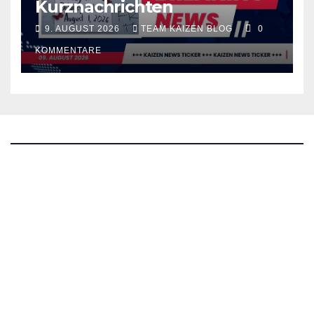
Kurznachrichten
9. AUGUST 2026
TEAM KAIZEN BLOG
0
KOMMENTARE
The Kaizen Blog
Investigativer Journalismus
Bluesky
Facebook
Instagram
X
Mastodon
LinkedIn