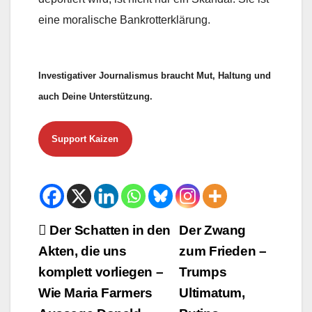
eine moralische Bankrotterklärung.
Investigativer Journalismus braucht Mut, Haltung und
auch Deine Unterstützung.
Support Kaizen
Beitrags-
Der Schatten in den
Der Zwang
Akten, die uns
zum Frieden –
Navigation
komplett vorliegen –
Trumps
Wie Maria Farmers
Ultimatum,